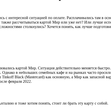
ись с интересной ситуацией по оплате. Расплачивались там в о
ас также рассчитываться картой Мир или уже нет? Или лучше ис
 сложностями столкнулись? Хочется понять, как лучше подготови
ьзовались картой Мир. Ситуация действительно меняется быстро
atis. Однако в небольших семейных кафе и на рынках часто проси
 Tinkoff Black (Mastercard) как основную, а Мир как запасной ва
осле февраля 2022.
алию и тоже хотим понять, стоит ли брать эту карту с собой.