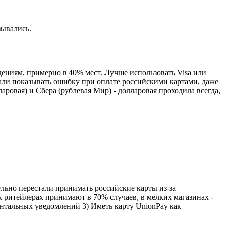
зывались.
дениям, примерно в 40% мест. Лучше использовать Visa или
али показывать ошибку при оплате российскими картами, даже
аровая) и Сбера (рублевая Мир) - долларовая проходила всегда,
ельно перестали принимать российские карты из-за
х ритейлерах принимают в 70% случаев, в мелких магазинах -
ентальных уведомлений 3) Иметь карту UnionPay как