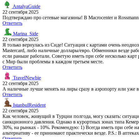
AntalyaGuide
22 сентября 2025
Подтверждаю про сетевые магазины! В Macrocenter и Rossmann 
Ответить
Marina_Side
22 сентября 2025
Я только вернулась из Сиде! Ситуация с картами очень неодно
Mastercard, либо наличные доллары/евро. Обменники везде ра
если раньше работали. Советую иметь при себе несколько карт 
с Мир были проблемы в каждом третьем месте.
Ответить
TravelNewbie
22 сентября 2025
А наличные лучше менять на лиры сразу в аэропорту или уже в
Ответить
IstanbulResident
22 сентября 2025
Как человек, живущий в Турции полгода, могу сказать: ситуац
санкционного давления. Однако в курортных зонах типа Кемера
30%, на рынках - 10%. Рекомендую: 1) Всегда иметь при себе 
альтернативу - ее принимают практически везде. P.S.: В аптек
Ответить