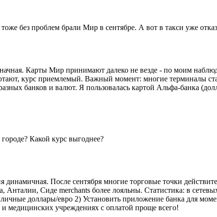
тоже без проблем брали Мир в сентябре. А вот в такси уже отка
значная. Карты Мир принимают далеко не везде - по моим наблю
ботают, курс приемлемый. Важный момент: многие терминалы ст
разных банков и валют. Я пользовалась картой Альфа-банка (долл
 городе? Какой курс выгоднее?
ия динамичная. После сентября многие торговые точки действит
, Анталии, Сиде merchants более лояльны. Статистика: в сетевы
наличные доллары/евро 2) Установить приложение банка для мом
ах и медицинских учреждениях с оплатой проще всего!