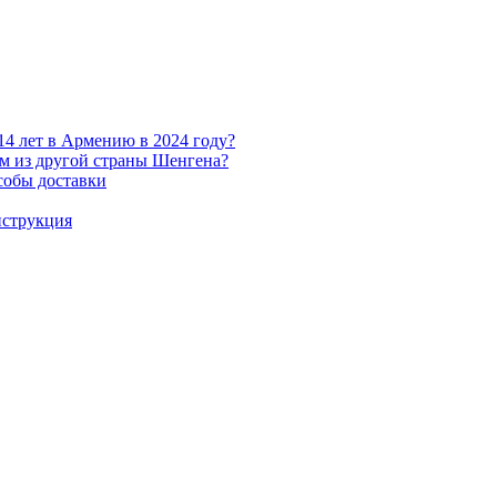
14 лет в Армению в 2024 году?
ом из другой страны Шенгена?
собы доставки
нструкция