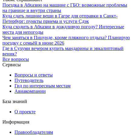
Поездка в Абхазию на машине с ГБО: возможные проблемы
на границе и внутри страны
Куда сдать лишние вещи в Гагре для отправки в Санкт-
Петербург: пункты приема и услуги Сдэк
Куда сходить в Абхазии в дождливую погоду? Интересные
места для непогоды
Чем заняться в Пицунде, кроме пляжного отдыха? Планирую
поездку с семьёй в июне 2026
Где в Сухуми вечером купить мандарины и эвкалиптовый
веник?
Все вопросы
Сервисы
Вопросы и ответы
Путеводитель
Гид по интересным местам
Авиакомпании
База знаний
О проекте
Информация
Правообладателям