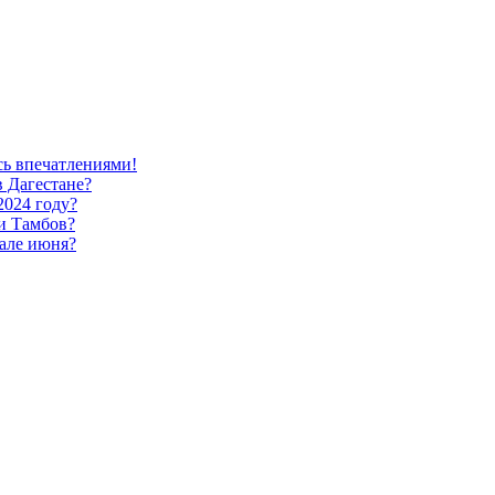
сь впечатлениями!
в Дагестане?
2024 году?
и Тамбов?
чале июня?