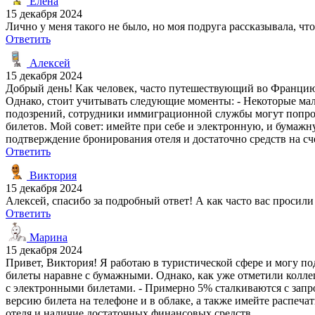
Елена
15 декабря 2024
Лично у меня такого не было, но моя подруга рассказывала, чт
Ответить
Алексей
15 декабря 2024
Добрый день! Как человек, часто путешествующий во Францию,
Однако, стоит учитывать следующие моменты: - Некоторые ма
подозрений, сотрудники иммиграционной службы могут попрос
билетов. Мой совет: имейте при себе и электронную, и бумажну
подтверждение бронирования отеля и достаточно средств на сч
Ответить
Виктория
15 декабря 2024
Алексей, спасибо за подробный ответ! А как часто вас просили
Ответить
Марина
15 декабря 2024
Привет, Виктория! Я работаю в туристической сфере и могу п
билеты наравне с бумажными. Однако, как уже отметили колле
с электронными билетами. - Примерно 5% сталкиваются с запр
версию билета на телефоне и в облаке, а также имейте распеча
отеля и наличие достаточных финансовых средств.