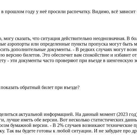
о в прошлом году у неё просили распечатку. Видимо, всё зависит
 могу сказать, что ситуация действительно неоднозначная. В 
лые аэропорты или определенные пункты пропуска могут быть м
ить дополнительные документы. - В редких случаях могут возн
ю версию билетов. Это обеспечит вам спокойствие и избавит от 
ету - эти документы часто проверяют при въезде в шенгенскую з
 показать обратный билет при въезде?
оделиться актуальной информацией. На данный момент (2023 го
ги, лучше иметь обе версии. Вот несколько статистических дан
осом бумажной версии. - В 2% случаев возникают технические п
тку. Так вы будете готовы к любой ситуации. И не забудьте про