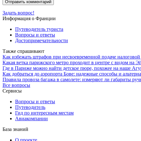
Задать вопрос!
Информация о Франции
Путеводитель туриста
Вопросы и ответы
Достопримечательности
Также спрашивают
Как избежать штрафов при несвоевременной подаче налоговой
Какая ветка парижского метро проходит в центре с видом на 
Где в Париже можно найти детское пюре, похожее на наше Аг
Как добраться до аэропорта Бове: надежные способы и альтерн
Правила провоза багажа в самолете: измеряют ли габариты ру
Все вопросы
Сервисы
Вопросы и ответы
Путеводитель
Гид по интересным местам
Авиакомпании
База знаний
О проекте