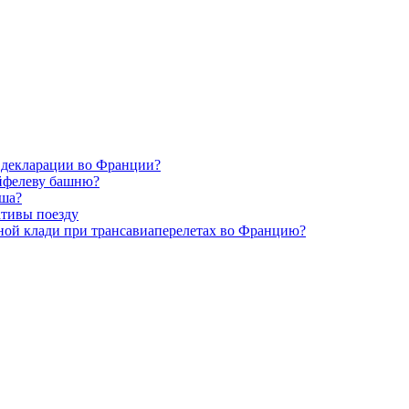
 декларации во Франции?
Эйфелеву башню?
уша?
ативы поезду
чной клади при трансавиаперелетах во Францию?