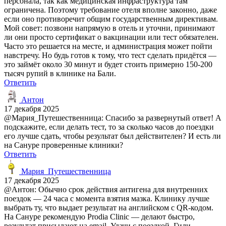
персонала, так как медицинская инфраструктура там
ограничена. Поэтому требование отеля вполне законно, даже
если оно противоречит общим государственным директивам.
Мой совет: позвони напрямую в отель и уточни, принимают
ли они просто сертификат о вакцинации или тест обязателен.
Часто это решается на месте, и администрация может пойти
навстречу. Но будь готов к тому, что тест сделать придётся —
это займёт около 30 минут и будет стоить примерно 150-200
тысяч рупий в клинике на Бали.
Ответить
Антон
17 декабря 2025
@Мария_Путешественница: Спасибо за развернутый ответ! А
подскажите, если делать тест, то за сколько часов до поездки
его лучше сдать, чтобы результат был действителен? И есть ли
на Сануре проверенные клиники?
Ответить
Мария_Путешественница
17 декабря 2025
@Антон: Обычно срок действия антигена для внутренних
поездок — 24 часа с момента взятия мазка. Клинику лучше
выбрать ту, что выдает результат на английском с QR-кодом.
На Сануре рекомендую Prodia Clinic — делают быстро,
результат присылают на email. Удачи с поездкой, Гили —