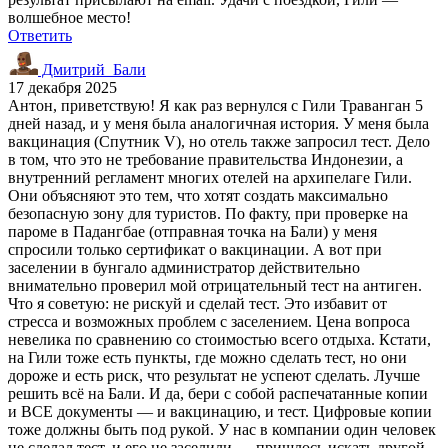
волшебное место!
Ответить
Дмитрий_Бали
17 декабря 2025
Антон, приветствую! Я как раз вернулся с Гили Траванган 5
дней назад, и у меня была аналогичная история. У меня была
вакцинация (Спутник V), но отель также запросил тест. Дело
в том, что это не требование правительства Индонезии, а
внутренний регламент многих отелей на архипелаге Гили.
Они объясняют это тем, что хотят создать максимально
безопасную зону для туристов. По факту, при проверке на
пароме в Падангбае (отправная точка на Бали) у меня
спросили только сертификат о вакцинации. А вот при
заселении в бунгало администратор действительно
внимательно проверил мой отрицательный тест на антиген.
Что я советую: не рискуй и сделай тест. Это избавит от
стресса и возможных проблем с заселением. Цена вопроса
невелика по сравнению со стоимостью всего отдыха. Кстати,
на Гили тоже есть пункты, где можно сделать тест, но они
дороже и есть риск, что результат не успеют сделать. Лучше
решить всё на Бали. И да, бери с собой распечатанные копии
и ВСЕ документы — и вакцинацию, и тест. Цифровые копии
тоже должны быть под рукой. У нас в компании один человек
не сделал тест, и его не заселили — пришлось искать другой