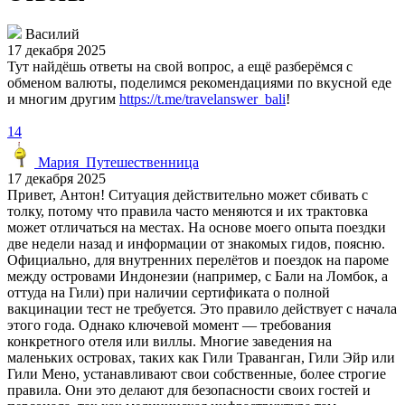
Василий
17 декабря 2025
Тут найдёшь ответы на свой вопрос, а ещё разберёмся с
обменом валюты, поделимся рекомендациями по вкусной еде
и многим другим
https://t.me/travelanswer_bali
!
14
Мария_Путешественница
17 декабря 2025
Привет, Антон! Ситуация действительно может сбивать с
толку, потому что правила часто меняются и их трактовка
может отличаться на местах. На основе моего опыта поездки
две недели назад и информации от знакомых гидов, поясню.
Официально, для внутренних перелётов и поездок на пароме
между островами Индонезии (например, с Бали на Ломбок, а
оттуда на Гили) при наличии сертификата о полной
вакцинации тест не требуется. Это правило действует с начала
этого года. Однако ключевой момент — требования
конкретного отеля или виллы. Многие заведения на
маленьких островах, таких как Гили Траванган, Гили Эйр или
Гили Мено, устанавливают свои собственные, более строгие
правила. Они это делают для безопасности своих гостей и