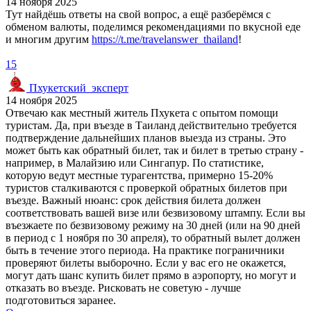
14 ноября 2025
Тут найдёшь ответы на свой вопрос, а ещё разберёмся с
обменом валюты, поделимся рекомендациями по вкусной еде
и многим другим
https://t.me/travelanswer_thailand
!
15
Пхукетский_эксперт
14 ноября 2025
Отвечаю как местный житель Пхукета с опытом помощи
туристам. Да, при въезде в Таиланд действительно требуется
подтверждение дальнейших планов выезда из страны. Это
может быть как обратный билет, так и билет в третью страну -
например, в Малайзию или Сингапур. По статистике,
которую ведут местные турагентства, примерно 15-20%
туристов сталкиваются с проверкой обратных билетов при
въезде. Важный нюанс: срок действия билета должен
соответствовать вашей визе или безвизовому штампу. Если вы
въезжаете по безвизовому режиму на 30 дней (или на 90 дней
в период с 1 ноября по 30 апреля), то обратный вылет должен
быть в течение этого периода. На практике пограничники
проверяют билеты выборочно. Если у вас его не окажется,
могут дать шанс купить билет прямо в аэропорту, но могут и
отказать во въезде. Рисковать не советую - лучше
подготовиться заранее.