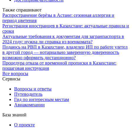
Также спрашивают
Распространение берёзы в Астане: сезонная аллергия и
период цветения
Регистрация иностранцев в Казахстане: актуальные правила и
сроки
Актуальные требования к документам для загранпаспорта в
2024 году: нужна ли справка из военкомата?
Подаюсь на РВП в Казахстане, владелец ИП по работе улетел
в другой город — нотариально заверенную доверенность
возможно оформить дистанционно?
Процедура отказа от временной прописки в Казахстане:
пошаговая инструкция
Все вопросы
Сервисы
Вопросы и ответы
Путеводитель
Гид по интересным местам
Авиакомпании
База знаний
О проекте