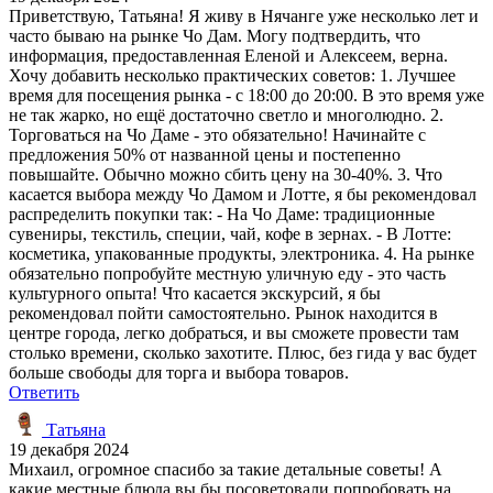
Приветствую, Татьяна! Я живу в Нячанге уже несколько лет и
часто бываю на рынке Чо Дам. Могу подтвердить, что
информация, предоставленная Еленой и Алексеем, верна.
Хочу добавить несколько практических советов: 1. Лучшее
время для посещения рынка - с 18:00 до 20:00. В это время уже
не так жарко, но ещё достаточно светло и многолюдно. 2.
Торговаться на Чо Даме - это обязательно! Начинайте с
предложения 50% от названной цены и постепенно
повышайте. Обычно можно сбить цену на 30-40%. 3. Что
касается выбора между Чо Дамом и Лотте, я бы рекомендовал
распределить покупки так: - На Чо Даме: традиционные
сувениры, текстиль, специи, чай, кофе в зернах. - В Лотте:
косметика, упакованные продукты, электроника. 4. На рынке
обязательно попробуйте местную уличную еду - это часть
культурного опыта! Что касается экскурсий, я бы
рекомендовал пойти самостоятельно. Рынок находится в
центре города, легко добраться, и вы сможете провести там
столько времени, сколько захотите. Плюс, без гида у вас будет
больше свободы для торга и выбора товаров.
Ответить
Татьяна
19 декабря 2024
Михаил, огромное спасибо за такие детальные советы! А
какие местные блюда вы бы посоветовали попробовать на