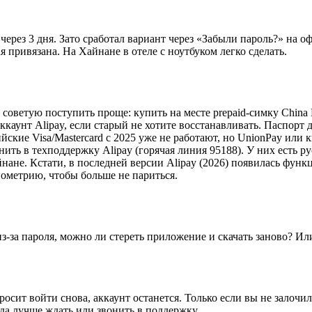
ерез 3 дня. Зато сработал вариант через «Забыли пароль?» на о
ая привязана. На Хайнане в отеле с ноутбуком легко сделать.
 советую поступить проще: купить на месте prepaid-симку China
аккаунт Alipay, если старый не хотите восстанавливать. Паспорт 
ийские Visa/Mastercard с 2025 уже не работают, но UnionPay или
ить в техподдержку Alipay (горячая линия 95188). У них есть р
айнане. Кстати, в последней версии Alipay (2026) появилась функ
иометрию, чтобы больше не париться.
 из-за пароля, можно ли стереть приложение и скачать заново? И
сит войти снова, аккаунт останется. Только если вы не залоч
гда лучше ждать или звонить в поддержку.