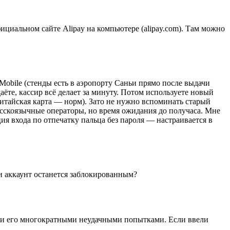
фициальном сайте Alipay на компьютере (alipay.com). Там можно
 Mobile (стенды есть в аэропорту Саньи прямо после выдачи
даёте, кассир всё делает за минуту. Потом используете новый
 китайская карта — норм). Зато не нужно вспоминать старый
усскоязычные операторы, но время ожидания до получаса. Мне
ция входа по отпечатку пальца без пароля — настраивается в
ли аккаунт останется заблокированным?
или его многократными неудачными попытками. Если ввели