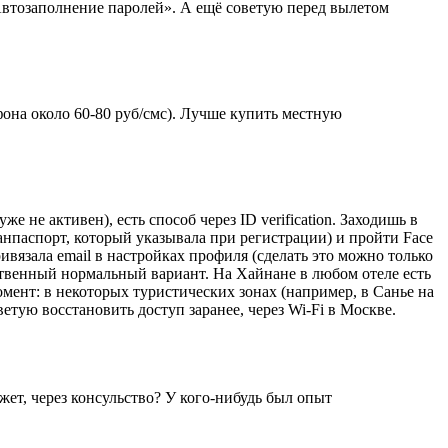
Автозаполнение паролей». А ещё советую перед вылетом
фона около 60-80 руб/смс). Лучше купить местную
е не активен), есть способ через ID verification. Заходишь в
анпаспорт, который указывала при регистрации) и пройти Face
ривязала email в настройках профиля (сделать это можно только
ственный нормальный вариант. На Хайнане в любом отеле есть
мент: в некоторых туристических зонах (например, в Санье на
тую восстановить доступ заранее, через Wi-Fi в Москве.
ет, через консульство? У кого-нибудь был опыт