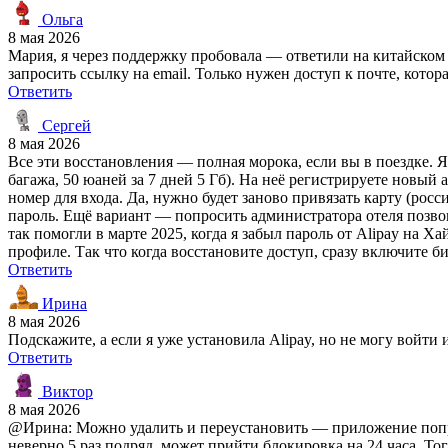
Ольга
8 мая 2026
Мария, я через поддержку пробовала — ответили на китайском ч
запросить ссылку на email. Только нужен доступ к почте, котор
Ответить
Сергей
8 мая 2026
Все эти восстановления — полная морока, если вы в поездке. Я
багажа, 50 юаней за 7 дней 5 Гб). На неё регистрируете новый 
номер для входа. Да, нужно будет заново привязать карту (росс
пароль. Ещё вариант — попросить администратора отеля позвон
так помогли в марте 2025, когда я забыл пароль от Alipay на Х
профиле. Так что когда восстановите доступ, сразу включите б
Ответить
Ирина
8 мая 2026
Подскажите, а если я уже установила Alipay, но не могу войти
Ответить
Виктор
8 мая 2026
@Ирина: Можно удалить и переустановить — приложение попро
неверно 5 раз подряд, может прийти блокировка на 24 часа. То