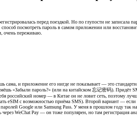
регистрировалась перед поездкой. Но по глупости не записала па
и способ посмотреть пароль в самом приложении или восстанови
и, очень переживаю.
ёшь сама, и приложение его нигде не показывает — это стандартн
 жмёшь «Забыли пароль?» (или на китайском 忘记密码). Придёт SMS
бя российский номер — в Китае он не ловит сеть, поэтому лучше 
ать eSIM с возможностью приёма SMS). Второй вариант — если те
аролей Google или Samsung Pass. У меня в прошлом году так наш
 через WeChat Pay — он тоже популярен, но там регистрация ана