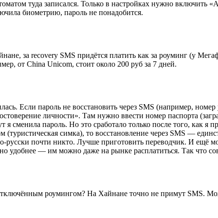
томатом туда записался. Только в настройках нужно включить «
лючила биометрию, пароль не понадобится.
йнане, за recovery SMS придётся платить как за роуминг (у Мега
, от China Unicom, стоит около 200 руб за 7 дней.
лась. Если пароль не восстановить через SMS (например, номер уж
остоверение личности». Там нужно ввести номер паспорта (загр
т я сменила пароль. Но это сработало только после того, как я п
ом (туристическая симка), то восстановление через SMS — един
по-русски почти никто. Лучше приготовить переводчик. И ещё мо
но удобнее — им можно даже на рынке расплатиться. Так что сове
с отключённым роумингом? На Хайнане точно не примут SMS. Мож