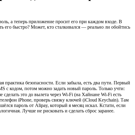
роль, а теперь приложение просит его при каждом входе. В
ть его быстро? Может, кто сталкивался — реально ли обойтись
ая практика безопасности. Если забыла, есть два пути. Первый
 с кодом, потом можно задать новый пароль. Только учти:
сделать это до вылета через Wi-Fi (на Хайнане Wi-Fi есть
лефон iPhone, проверь связку ключей (iCloud Keychain). Там
ёлся пароль от Alipay, который я месяц искал. Кстати, если
логичная. Лучше не рисковать и сделать сброс заранее.