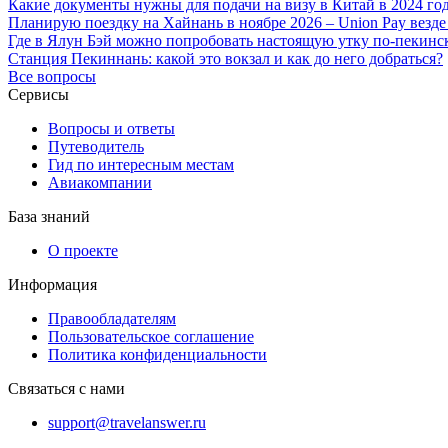
Какие документы нужны для подачи на визу в Китай в 2024 г
Планирую поездку на Хайнань в ноябре 2026 – Union Pay везде
Где в Ялун Бэй можно попробовать настоящую утку по-пекинск
Станция Пекиннань: какой это вокзал и как до него добраться?
Все вопросы
Сервисы
Вопросы и ответы
Путеводитель
Гид по интересным местам
Авиакомпании
База знаний
О проекте
Информация
Правообладателям
Пользовательское соглашение
Политика конфиденциальности
Связаться с нами
support@travelanswer.ru