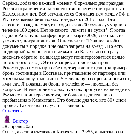
Серёжа, добавлю важный момент. Формально для граждан
России ограничений на количество пересечений границы с
Казахстаном нет. Всё регулируется Соглашением между РФ и
РК о взаимных безвизовых поездках от 2015 года. Там
сказано: граждане могут находиться до 90 суток суммарно в
течение 180 дней. Нет никакого "лимита на сутки". Я когда
ездил в Астану на конференцию в марте 2026, специально
уточнял у пограничников. Они сказали: "Главное, чтобы
документы в порядке и не было запрета на въезд". Но есть
подводный камень: если выезжать из Казахстана и сразу
заезжать обратно, на выезде могут поинтересоваться целью
повторного въезда. Это не запрет, а просто контроль.
Рекомендую иметь при себе подтверждение цели (например,
бронь гостиницы в Костанае, приглашение от партнера или
хотя бы маршрутный лист). У меня пару раз просили показать,
куда еду. Я показывал бронь в телефоне — проходил без
вопросов. И ещё: в некоторых пунктах пропуска на выезде из
РФ могут поинтересоваться, не было ли длительного
пребывания в Казахстане. Это больше для тех, кто 80+ дней
провел. Так что ваш случай — рядовой.
Ответить
Виктор
28 апреля 2026
Ольга, а если я въезжаю в Казахстан в 23:55, а выезжаю на