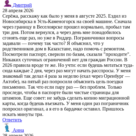
Дмитрий
28 апреля 2026
Серёжа, расскажу как было у меня в августе 2025. Ездил из
Новосибирска в Усть-Каменогорск на своей машине. Сначала
через границу в Веселоярске прошел нормально, пробыл там
три дня. Потом вернулся, а через день мне понадобилось
сгонять еще раз, но уже в Риддер. Пограничники вопросы
задавали — почему так часто? Я объяснил, что у
родственников дом в Казахстане, надо помочь с ремонтом.
Посмотрели паспорт, сверили по базам, сказали "проходите".
Никаких суточных ограничений нет для граждан России. В
2026 правила вроде те же. Но учти: если будешь мотаться туда-
сюда каждые 2 дня, через раз могут начать расспросы. У меня
знакомый так делал 4 раза за неделю (ехал через Оренбург —
Актобе), на пятый раз попросили объяснить цель поездки
письменно. Так что если пару раз — без проблем. Только
проследи, чтобы в паспорте были чистые страницы для
штампов. Еще совет: не забудь сделать копию миграционной
карты, когда будешь въезжать. У меня один раз пограничник
попросил оригинал, а я его в бардачке оставил. Пришлось
искать минуты три.
Ответить
Анна
28 апреля 2026