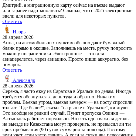
Дмитрий, а миграционную карту сейчас на въезде выдают
или заранее надо заполнять? Слышал, что с 2025 электронные
ввели для некоторых пунктов.
Ответить
Игорь
28 апреля 2026
Анна, на автомобильных пунктах обычно дают бумажный
бланк прямо в окошке. Заполняешь на месте, ручку попросить
можно у пограничника. Электронные — это для
авиаперелетов, через авиацию. Просто пиши аккуратно, без
помарок.
Ответить
Александр
28 апреля 2026
Серёжа, я часто езжу из Саратова в Уральск по делам. Иногда
требуется обернуться за день туда и обратно. Никаких
проблем. Въехал утром, выехал вечером — на посту спросили
только: "Где были?", сказал "на рынке в Уральске", кивнули.
Это вообще не редкий случай. Пункт пропуска Озинки —
Алтынколь работает нормально. Но есть одна важная деталь:
на выезде из Казахстана могут проверить, не превысил ли ты
срок пребывания (90 суток суммарно за полгода). Поэтому
веди учет, если часто ездишь. А если за сутки два пересечения