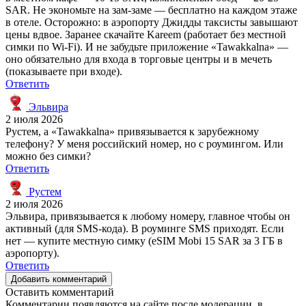
SAR. Не экономьте на зам-заме — бесплатно на каждом этаже
в отеле. Осторожно: в аэропорту Джидды таксисты завышают
цены вдвое. Заранее скачайте Kareem (работает без местной
симки по Wi-Fi). И не забудьте приложение «Tawakkalna» —
оно обязательно для входа в торговые центры и в мечеть
(показываете при входе).
Ответить
Эльвира
2 июля 2026
Рустем, а «Tawakkalna» привязывается к зарубежному
телефону? У меня российский номер, но с роумингом. Или
можно без симки?
Ответить
Рустем
2 июля 2026
Эльвира, привязывается к любому номеру, главное чтобы он
активный (для SMS-кода). В роуминге SMS приходят. Если
нет — купите местную симку (eSIM Mobi 15 SAR за 3 ГБ в
аэропорту).
Ответить
Добавить комментарий
Оставить комментарий
Комментарии появляются на сайте после модерации, в