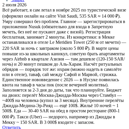
2 июля 2026
Всё работает, я сам летал в ноябре 2025 по туристической визе
(оформлял онлайн на сайте Visit Saudi, 535 SAR ≈ 14 000 ₽).
Умру совершил без проблем. Главное — зарегистрироваться в
приложении Nusuk (обязательно для входа в Запретную
мечеть, без неё не пускают даже с визой). Регистрация
бесплатная, занимает 2 минуты. Из конкретики: в Мекке
останавливался в отеле Le Meridien Tower (250 м от мечети) —
220 SAR за ночь с завтраком (около 5 800 ₽). В марте цены
повыше из-за школьных каникул, советую брать апартаменты
через Airbnb в квартале Азизия — там дешевле (120-150 SAR/
ночь) и 20 минут пешком до Аль-Харам. Насчёт ритуальных
обрядов — порядок тот же: ихрам (можно надеть в самолёте
или в отеле), таваф, сай между Сафой и Марвой, стрижка.
Единственное нововведение с 2026 — в Нусуке появилась
квота на таваф в часы пик (после вечерней молитвы).
Заполняется за 2-3 дня до даты, так что планируйте. Бюджет
на двоих: перелёт Москва-Джидда-Москва через Стамбул —
~400$ на человека (купил за 3 месяца). Внутренние перелёты
Джидда-Медина-Эр-Рияд — ещё 100$. Жильё 10 ночей ~ 1
500$. Еда — 30-40 SAR на обед в простом ресторане (800-1
000 ₽). Такси (Uber) — недорого, например из Джидды в
Мекку ~ 150 SAR. В 3 000$ входите с запасом.
Ответить