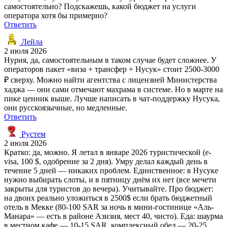
самостоятельно? Подскажешь, какой бюджет на услуги
оператора хотя бы примерно?
Ответить
Лейла
2 июля 2026
Нурия, да, самостоятельным в таком случае будет сложнее. У
операторов пакет «виза + трансфер + Нусук» стоит 2500-3000
₽ сверху. Можно найти агентства с лицензией Министерства
хаджа — они сами отмечают махрама в системе. Но в марте на
пике ценник выше. Лучше написать в чат-поддержку Нусука,
они русскоязычные, но медленные.
Ответить
Рустем
2 июля 2026
Кратко: да, можно. Я летал в январе 2026 туристической (e-
visa, 100 $, одобрение за 2 дня). Умру делал каждый день в
течение 5 дней — никаких проблем. Единственное: в Нусуке
нужно выбирать слоты, и в пятницу днём их нет (все мечети
закрыты для туристов до вечера). Учитывайте. Про бюджет:
на двоих реально уложиться в 2500$ если брать бюджетный
отель в Мекке (80-100 SAR за ночь в мини-гостинице «Аль-
Манара» — есть в районе Азизия, мест 40, чисто). Еда: шаурма
в местном кафе — 10-15 SAR, комплексный обед — 20-25