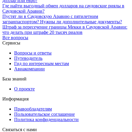
доллар или евро?
Где найти выгодный обмен долларов на саудовские риялы в
Саудовской Аравии?
Пустят ли в Саудовскую Аравию с пятилетним
загранпаспортом? Нужны ли дополнительные документы?
Штраф за пересечение границы Мекки в Саудовской Аравии:
что делать при штрафе 20 тысяч риалов
Все вопросы
Сервисы
Вопросы и ответы
Путеводитель
Гид по интересным местам
Авиакомпании
База знаний
О проекте
Информация
Правообладателям
Пользовательское соглашение
Политика конфиденциальности
Связаться с нами