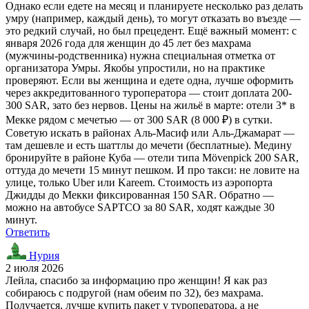
Однако если едете на месяц и планируете несколько раз делать
умру (например, каждый день), то могут отказать во въезде —
это редкий случай, но был прецедент. Ещё важный момент: с
января 2026 года для женщин до 45 лет без махрама
(мужчины-родственника) нужна специальная отметка от
организатора Умры. Якобы упростили, но на практике
проверяют. Если вы женщина и едете одна, лучше оформить
через аккредитованного туроператора — стоит доплата 200-
300 SAR, зато без нервов. Цены на жильё в марте: отели 3* в
Мекке рядом с мечетью — от 300 SAR (8 000 ₽) в сутки.
Советую искать в районах Аль-Масиф или Аль-Джамарат —
там дешевле и есть шаттлы до мечети (бесплатные). Медину
бронируйте в районе Куба — отели типа Mövenpick 200 SAR,
оттуда до мечети 15 минут пешком. И про такси: не ловите на
улице, только Uber или Kareem. Стоимость из аэропорта
Джидды до Мекки фиксированная 150 SAR. Обратно —
можно на автобусе SAPTCO за 80 SAR, ходят каждые 30
минут.
Ответить
Нурия
2 июля 2026
Лейла, спасибо за информацию про женщин! Я как раз
собираюсь с подругой (нам обеим по 32), без махрама.
Получается, лучше купить пакет у туроператора, а не