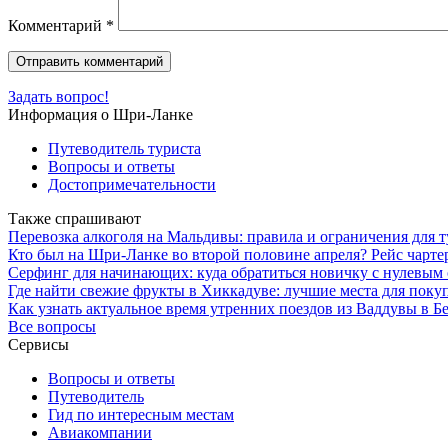
Комментарий
*
Задать вопрос!
Информация о Шри-Ланке
Путеводитель туриста
Вопросы и ответы
Достопримечательности
Также спрашивают
Перевозка алкоголя на Мальдивы: правила и ограничения для 
Кто был на Шри-Ланке во второй половине апреля? Рейс чартерн
Серфинг для начинающих: куда обратиться новичку с нулевым 
Где найти свежие фрукты в Хиккадуве: лучшие места для поку
Как узнать актуальное время утренних поездов из Ваддувы в 
Все вопросы
Сервисы
Вопросы и ответы
Путеводитель
Гид по интересным местам
Авиакомпании