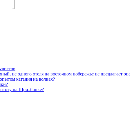
туристов
ый, не одного отеля на восточном побережье не предлагает опер
опытом катания на волнах?
пки?
Бентоту на Шри-Ланке?