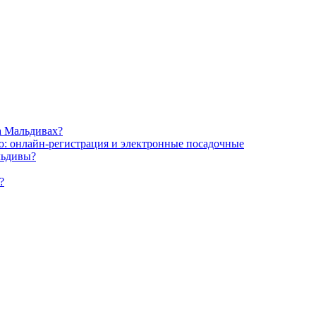
а Мальдивах?
ью: онлайн-регистрация и электронные посадочные
льдивы?
?