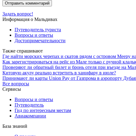
Задать вопрос!
Информация о Мальдивах
Путеводитель туриста
Вопросы и ответы
Достопримечательности
Также спрашивают
Где найти морских черепах и скатов рядом с островом Мееру н
Как зарегистрироваться на рейс из Мале только с ручной клад
Проверяют ли обратный билет и бронь отеля при въезде на Ма
Китовую акулу реально встретить в ханифару в июле?
Принимают ли карты Union Pay от Газпрома в аэропорту Дубая
Все вопросы
Сервисы
Вопросы и ответы
Путеводитель
Гид по интересным местам
Авиакомпании
База знаний