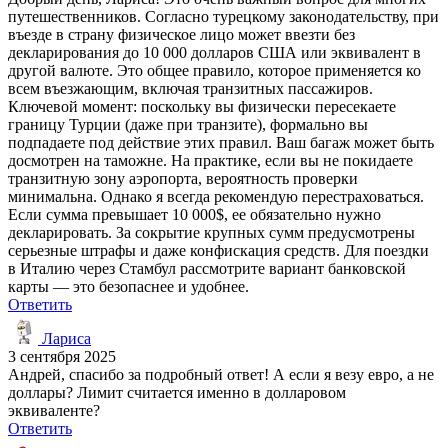
путешественников. Согласно турецкому законодательству, при
въезде в страну физическое лицо может ввезти без
декларирования до 10 000 долларов США или эквивалент в
другой валюте. Это общее правило, которое применяется ко
всем въезжающим, включая транзитных пассажиров.
Ключевой момент: поскольку вы физически пересекаете
границу Турции (даже при транзите), формально вы
подпадаете под действие этих правил. Ваш багаж может быть
досмотрен на таможне. На практике, если вы не покидаете
транзитную зону аэропорта, вероятность проверки
минимальна. Однако я всегда рекомендую перестраховаться.
Если сумма превышает 10 000$, ее обязательно нужно
декларировать. За сокрытие крупных сумм предусмотрены
серьезные штрафы и даже конфискация средств. Для поездки
в Италию через Стамбул рассмотрите вариант банковской
карты — это безопаснее и удобнее.
Ответить
Лариса
3 сентября 2025
Андрей, спасибо за подробный ответ! А если я везу евро, а не
доллары? Лимит считается именно в долларовом
эквиваленте?
Ответить