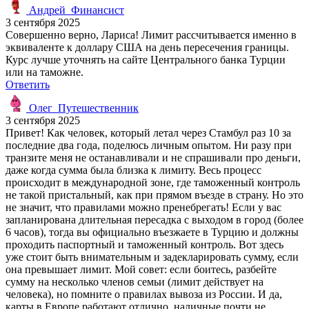
Андрей_Финансист
3 сентября 2025
Совершенно верно, Лариса! Лимит рассчитывается именно в
эквиваленте к доллару США на день пересечения границы.
Курс лучше уточнять на сайте Центрального банка Турции
или на таможне.
Ответить
Олег_Путешественник
3 сентября 2025
Привет! Как человек, который летал через Стамбул раз 10 за
последние два года, поделюсь личным опытом. Ни разу при
транзите меня не останавливали и не спрашивали про деньги,
даже когда сумма была близка к лимиту. Весь процесс
происходит в международной зоне, где таможенный контроль
не такой пристальный, как при прямом въезде в страну. Но это
не значит, что правилами можно пренебрегать! Если у вас
запланирована длительная пересадка с выходом в город (более
6 часов), тогда вы официально въезжаете в Турцию и должны
проходить паспортный и таможенный контроль. Вот здесь
уже стоит быть внимательным и задекларировать сумму, если
она превышает лимит. Мой совет: если боитесь, разбейте
сумму на несколько членов семьи (лимит действует на
человека), но помните о правилах вывоза из России. И да,
карты в Европе работают отлично, наличные почти не