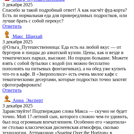
3 декабря 2025
Спасибо за такой подробный ответ! А как насчёт фуд-корта?
Есть ли нормальная еда для привередливых подростков, или
лучше брать с собой перекус?
Ответить
Макс_Шанхай
3 декабря 2025
@Ольга_Путешественница: Еда есть на любой вкус — от
бургеров и пиццы до азиатской кухни. Цены, как и везде в
тематических парках, высокие. Но порции большие. Можете
взять с собой бутылки с водой (их можно бесплатно
пополнять на питьевых фонтанчиках), а на обед уже купить
что-то в кафе. В «Зверополисе» есть очень милое кафе с
тематическими десертами, которые подростки точно захотят
сфотографировать!
Ответить
Анна_Эксперт
3 декабря 2025
Здравствуйте! Подтверждаю слова Макса — скучно не будет
точно. Мой 17-летний сын, которого сложно чем-то удивить,
был под огромным впечатлением. Особенно его «зацепила»
не столько классическая диснеевская атмосфера, сколько
технологии. Аттракцион «Soaring Over the Horizon» в