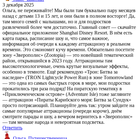
3 декабря 2025
Ольга, не переживайте! Мы были там буквально пару месяцев
назад с детьми 13 и 15 лет, и они были в полном восторге! Да,
там много семей с малышами, но и для подростков
развлечений более чем достаточно. Главный совет — скачайте
официальное приложение Shanghai Disney Resort. В нём есть
карта парка, расписание шоу и, что самое важное,
информация об очереди к каждому аттракциону в реальном
времени. Это сэкономит кучу времени. Обязательно посетите
зону «Зверополис» (Zootopia) — это новейший тематический
район, открывшийся в 2023 году. Аттракционы там
высокотехнологичные, очень крутые визуальные эффекты,
особенно в темноте. Ещё рекомендую «Трон: Битва за
наследие» (TRON Lightcycle Power Run) в зоне Tomorrowland
— это одна из самых быстрых горок в мире, мои подростки
прокатились три раза подряд! На пиратскую тематику в
«Приключенческом острове» (Adventure Isle) тоже загляните
— аттракцион «Пираты Карибского моря: Битва за Сундук»
просто потрясающий. Планируйте день так: утром зайдите на
самые популярные аттракционы (очереди короче), днём
смотрите парады и шоу, а вечером вернитесь в «Зверополис»
— там меньше народа и невероятная подсветка.
Ответить
Ольга_Путешественница