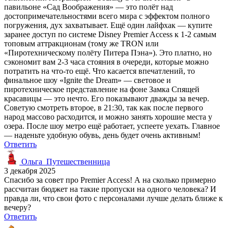
павильоне «Сад Воображения» — это полёт над
достопримечательностями всего мира с эффектом полного
погружения, дух захватывает. Ещё один лайфхак — купите
заранее доступ по системе Disney Premier Access к 1-2 самым
топовым аттракционам (тому же TRON или
«Пиротехническому полёту Питера Пэна»). Это платно, но
сэкономит вам 2-3 часа стояния в очереди, которые можно
потратить на что-то ещё. Что касается впечатлений, то
финальное шоу «Ignite the Dream» — световое и
пиротехническое представление на фоне Замка Спящей
красавицы — это нечто. Его показывают дважды за вечер.
Советую смотреть второе, в 21:30, так как после первого
народ массово расходится, и можно занять хорошие места у
озера. После шоу метро ещё работает, успеете уехать. Главное
— наденьте удобную обувь, день будет очень активным!
Ответить
Ольга_Путешественница
3 декабря 2025
Спасибо за совет про Premier Access! А на сколько примерно
рассчитан бюджет на такие пропуски на одного человека? И
правда ли, что свои фото с персоналами лучше делать ближе к
вечеру?
Ответить