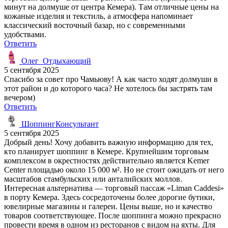
минут на долмуше от центра Кемера). Там отличные цены на
кожаные изделия и текстиль, а атмосфера напоминает
классический восточный базар, но с современными
удобствами.
Ответить
Олег_Отдыхающий
5 сентября 2025
Спасибо за совет про Чамьюву! А как часто ходят долмуши в
этот район и до которого часа? Не хотелось бы застрять там
вечером)
Ответить
ШоппингКонсультант
5 сентября 2025
Добрый день! Хочу добавить важную информацию для тех,
кто планирует шоппинг в Кемере. Крупнейшим торговым
комплексом в окрестностях действительно является Kemer
Center площадью около 15 000 м². Но не стоит ожидать от него
масштабов стамбульских или анталийских моллов.
Интересная альтернатива — торговый пассаж «Liman Caddesi»
в порту Кемера. Здесь сосредоточены более дорогие бутики,
ювелирные магазины и галереи. Цены выше, но и качество
товаров соответствующее. После шоппинга можно прекрасно
провести время в одном из ресторанов с видом на яхты. Для