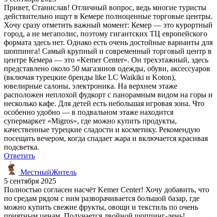
Привет, Станислав! Отличный вопрос, ведь многие туристы
действительно ищут в Кемере полноценные торговые центры.
Хочу сразу отметить важный момент: Кемер — это курортный
город, а не мегаполис, поэтому гигантских ТЦ европейского
формата здесь нет. Однако есть очень достойные варианты для
шоппинга! Самый крупный и современный торговый центр в
центре Кемера — это «Kemer Center». Он трехэтажный, здесь
представлено около 50 магазинов одежды, обуви, аксессуаров
(включая турецкие бренды like LC Waikiki и Koton),
ювелирные салоны, электроника. На верхнем этаже
расположен неплохой фудкорт с панорамным видом на горы и
несколько кафе. Для детей есть небольшая игровая зона. Что
особенно удобно — в подвальном этаже находится
супермаркет «Migros», где можно купить продукты,
качественные турецкие сладости и косметику. Рекомендую
посещать вечером, когда спадает жара и включается красивая
подсветка.
Ответить
МестныйЖитель
5 сентября 2025
Полностью согласен насчёт Kemer Center! Хочу добавить, что
по средам рядом с ним разворачивается большой базар, где
можно купить свежие фрукты, овощи и текстиль по очень
приятным ценам. Получается двойной шоппинг-день!