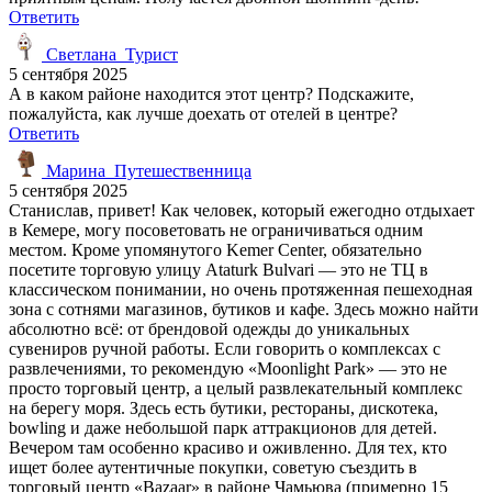
Ответить
Светлана_Турист
5 сентября 2025
А в каком районе находится этот центр? Подскажите,
пожалуйста, как лучше доехать от отелей в центре?
Ответить
Марина_Путешественница
5 сентября 2025
Станислав, привет! Как человек, который ежегодно отдыхает
в Кемере, могу посоветовать не ограничиваться одним
местом. Кроме упомянутого Kemer Center, обязательно
посетите торговую улицу Ataturk Bulvari — это не ТЦ в
классическом понимании, но очень протяженная пешеходная
зона с сотнями магазинов, бутиков и кафе. Здесь можно найти
абсолютно всё: от брендовой одежды до уникальных
сувениров ручной работы. Если говорить о комплексах с
развлечениями, то рекомендую «Moonlight Park» — это не
просто торговый центр, а целый развлекательный комплекс
на берегу моря. Здесь есть бутики, рестораны, дискотека,
bowling и даже небольшой парк аттракционов для детей.
Вечером там особенно красиво и оживленно. Для тех, кто
ищет более аутентичные покупки, советую съездить в
торговый центр «Bazaar» в районе Чамьюва (примерно 15