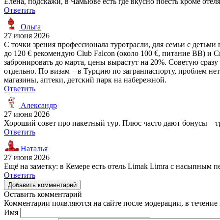
Елена, подскажи, в Чамьюве есть где вкусно поесть кроме оте
Ответить
Ольга
27 июня 2026
С точки зрения профессионала туротрасли, для семьи с детьми 
до 120 € рекомендую Club Falcon (около 100 €, питание BB) и Cry
забронировать до марта, цены вырастут на 20%. Советую сразу 
отдельно. По визам – в Турцию по загранпаспорту, проблем нет
магазины, аптеки, детский парк на набережной.
Ответить
Александр
27 июня 2026
Хороший совет про пакетный тур. Плюс часто дают бонусы – тра
Ответить
Наталья
27 июня 2026
Ещё на заметку: в Кемере есть отель Limak Limra с насыпным п
Ответить
Добавить комментарий
Оставить комментарий
Комментарии появляются на сайте после модерации, в течение 
Имя