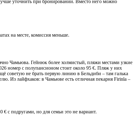
, лучше уточнить при бронировании. Вместо него можно
атах на месте, комиссия меньше.
начно Чамьюва. Гейнюк более холмистый, пляжи местами узкие
2026 номер с полупансионом стоит около 95 €. Пляж у них
 Ещё советую не брать первую линию в Бельдиби – там галька
лю. Из лайфхаков: в Чамьюве есть отличная пекарня Firinla –
 € с подругами, но для семьи это не вариант.