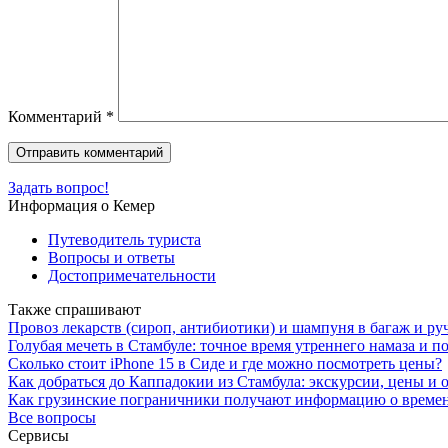
Комментарий
*
Задать вопрос!
Информация о Кемер
Путеводитель туриста
Вопросы и ответы
Достопримечательности
Также спрашивают
Провоз лекарств (сироп, антибиотики) и шампуня в багаж и ру
Голубая мечеть в Стамбуле: точное время утреннего намаза и п
Сколько стоит iPhone 15 в Сиде и где можно посмотреть цены?
Как добраться до Каппадокии из Стамбула: экскурсии, цены и 
Как грузинские пограничники получают информацию о време
Все вопросы
Сервисы