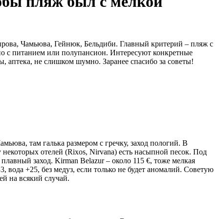
тобы пляж был с мелкой
ирова, Чамьюва, Гейнюк, Бельдиби. Главный критерий – пляж с
льно с питанием или полупансион. Интересуют конкретные
, аптека, не слишком шумно. Заранее спасибо за советы!
амьюва, там галька размером с гречку, заход пологий. В
у некоторых отелей (Rixos, Nirvana) есть насыпной песок. Под
 плавный заход. Kirman Belazur – около 115 €, тоже мелкая
, вода +25, без медуз, если только не будет аномалий. Советую
ей на всякий случай.