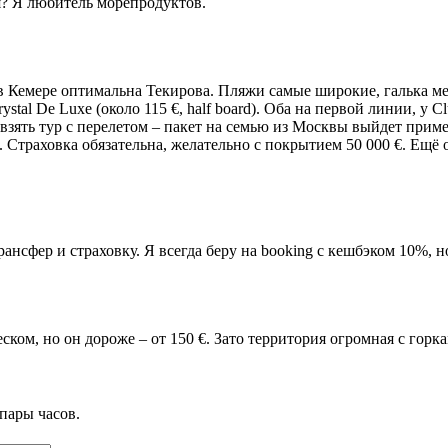
ля? Я любитель морепродуктов.
в Кемере оптимальна Текирова. Пляжи самые широкие, галька мел
stal De Luxe (около 115 €, half board). Оба на первой линии, у C
взять тур с перелетом – пакет на семью из Москвы выйдет приме
. Страховка обязательна, желательно с покрытием 50 000 €. Ещё 
нсфер и страховку. Я всегда беру на booking с кешбэком 10%, н
еском, но он дороже – от 150 €. Зато территория огромная с гор
пары часов.