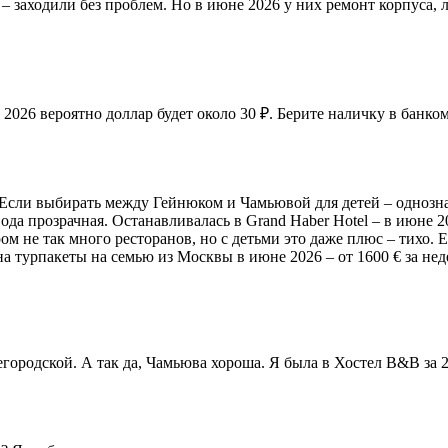
т – заходили без проблем. Но в июне 2026 у них ремонт корпуса
2026 вероятно доллар будет около 30 ₽. Берите наличку в банком
. Если выбирать между Гейнюком и Чамьювой для детей – одноз
вода прозрачная. Останавливалась в Grand Haber Hotel – в июне 
ом не так много ресторанов, но с детьми это даже плюс – тихо.
 турпакеты на семью из Москвы в июне 2026 – от 1600 € за неде
егородской. А так да, Чамьюва хороша. Я была в Хостел B&B за 20