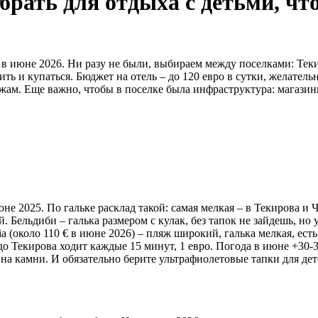
брать для отдыха с детьми, ч
р в июне 2026. Ни разу не были, выбираем между поселками: Тек
ить и купаться. Бюджет на отель – до 120 евро в сутки, желате
жам. Еще важно, чтобы в поселке была инфраструктура: магазины
не 2025. По гальке расклад такой: самая мелкая – в Текирова и Ч
 Бельдиби – галька размером с кулак, без тапок не зайдешь, но 
a (около 110 € в июне 2026) – пляж широкий, галька мелкая, есть
о Текирова ходит каждые 15 минут, 1 евро. Погода в июне +30-33
 на камни. И обязательно берите ультрафиолетовые тапки для дет