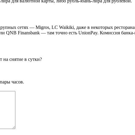
лира для валютной карты, либо рубль-юань-лира для рублевой.
пных сетях — Migros, LC Waikiki, даже в некоторых ресторанах
 или QNB Finansbank — там точно есть UnionPay. Комиссия банка
т на снятие в сутки?
пары часов.