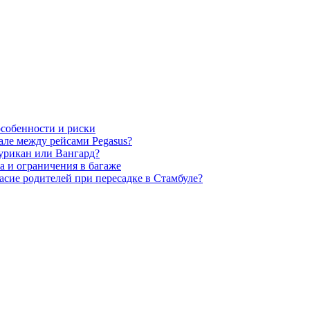
особенности и риски
але между рейсами Pegasus?
урикан или Вангард?
а и ограничения в багаже
асие родителей при пересадке в Стамбуле?