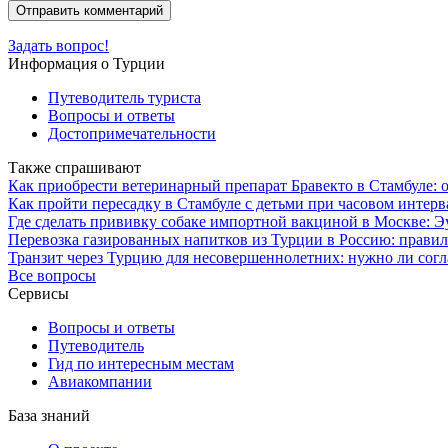
Задать вопрос!
Информация о Турции
Путеводитель туриста
Вопросы и ответы
Достопримечательности
Также спрашивают
Как приобрести ветеринарный препарат Бравекто в Стамбуле: 
Как пройти пересадку в Стамбуле с детьми при часовом интерв
Где сделать прививку собаке импортной вакциной в Москве: Э
Перевозка газированных напитков из Турции в Россию: правил
Транзит через Турцию для несовершеннолетних: нужно ли согл
Все вопросы
Сервисы
Вопросы и ответы
Путеводитель
Гид по интересным местам
Авиакомпании
База знаний