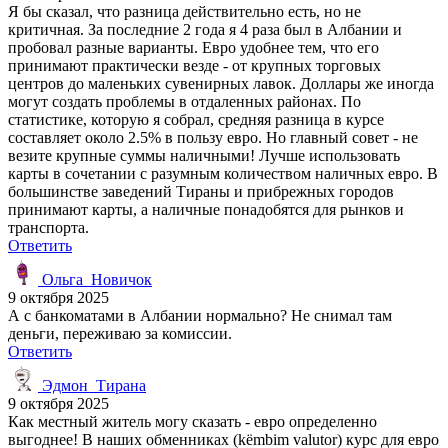
Я бы сказал, что разница действительно есть, но не
критичная. За последние 2 года я 4 раза был в Албании и
пробовал разные варианты. Евро удобнее тем, что его
принимают практически везде - от крупных торговых
центров до маленьких сувенирных лавок. Доллары же иногда
могут создать проблемы в отдаленных районах. По
статистике, которую я собрал, средняя разница в курсе
составляет около 2.5% в пользу евро. Но главный совет - не
везите крупные суммы наличными! Лучше использовать
карты в сочетании с разумным количеством наличных евро. В
большинстве заведений Тираны и прибрежных городов
принимают карты, а наличные понадобятся для рынков и
транспорта.
Ответить
Ольга_Новичок
9 октября 2025
А с банкоматами в Албании нормально? Не снимал там
деньги, переживаю за комиссии.
Ответить
Эдмон_Тирана
9 октября 2025
Как местный житель могу сказать - евро определенно
выгоднее! В наших обменниках (këmbim valutor) курс для евро