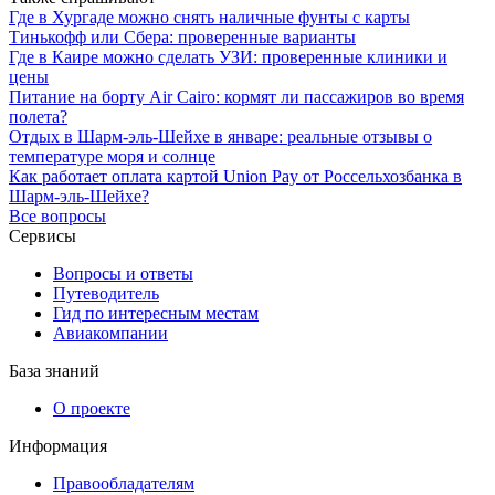
Где в Хургаде можно снять наличные фунты с карты
Тинькофф или Сбера: проверенные варианты
Где в Каире можно сделать УЗИ: проверенные клиники и
цены
Питание на борту Air Cairo: кормят ли пассажиров во время
полета?
Отдых в Шарм-эль-Шейхе в январе: реальные отзывы о
температуре моря и солнце
Как работает оплата картой Union Pay от Россельхозбанка в
Шарм-эль-Шейхе?
Все вопросы
Сервисы
Вопросы и ответы
Путеводитель
Гид по интересным местам
Авиакомпании
База знаний
О проекте
Информация
Правообладателям