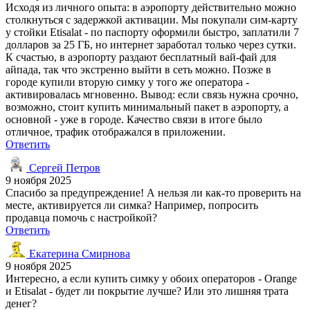
Исходя из личного опыта: в аэропорту действительно можно
столкнуться с задержкой активации. Мы покупали сим-карту
у стойки Etisalat - по паспорту оформили быстро, заплатили 7
долларов за 25 ГБ, но интернет заработал только через сутки.
К счастью, в аэропорту раздают бесплатный вай-фай для
айпада, так что экстренно выйти в сеть можно. Позже в
городе купили вторую симку у того же оператора -
активировалась мгновенно. Вывод: если связь нужна срочно,
возможно, стоит купить минимальный пакет в аэропорту, а
основной - уже в городе. Качество связи в итоге было
отличное, трафик отображался в приложении.
Ответить
Сергей Петров
9 ноября 2025
Спасибо за предупреждение! А нельзя ли как-то проверить на
месте, активируется ли симка? Например, попросить
продавца помочь с настройкой?
Ответить
Екатерина Смирнова
9 ноября 2025
Интересно, а если купить симку у обоих операторов - Orange
и Etisalat - будет ли покрытие лучше? Или это лишняя трата
денег?