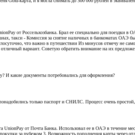
еня Gold-карта, и я могла снимать до 300 000 рублей в эквивале
onPay от Россельхозбанка. Брал ее специально для поездки в О
торанах, такси - Комиссия за снятие наличных в банкоматах ОАЭ 
лосуточно, что важно в путешествии Из минусов отмечу не само
– отличный вариант. Советую обратить внимание на их предложе
рту? И какие документы потребовались для оформления?
понадобились только паспорт и СНИЛС. Процесс очень простой, 
 UnionPay от Почта Банка. Использовал ее в ОАЭ в течение мес
е покупки за рубежом 3. Возможность пополнения карты через от