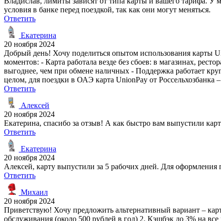
Владислав, лимиты зависят от типа карты и вашего тарифа. У м
условия в банке перед поездкой, так как они могут меняться.
Ответить
Екатерина
20 ноября 2024
Добрый день! Хочу поделиться опытом использования карты Uni
моментов: - Карта работала везде без сбоев: в магазинах, рес
выгоднее, чем при обмене наличных - Поддержка работает круг
целом, для поездки в ОАЭ карта UnionPay от Россельхозбанка 
Ответить
Алексей
20 ноября 2024
Екатерина, спасибо за отзыв! А как быстро вам выпустили ка
Ответить
Екатерина
20 ноября 2024
Алексей, карту выпустили за 5 рабочих дней. Для оформления 
Ответить
Михаил
20 ноября 2024
Приветствую! Хочу предложить альтернативный вариант – карта
обслуживания (около 500 рублей в год) 2. Кэшбэк до 3% на вс