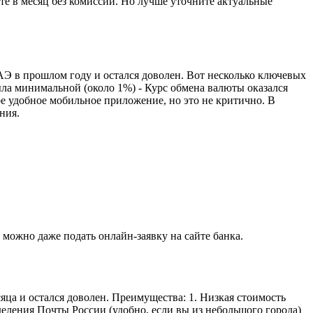
нте в месяц без комиссии. Но лучше уточните актуальные
АЭ в прошлом году и остался доволен. Вот несколько ключевых
была минимальной (около 1%) - Курс обмена валюты оказался
е удобное мобильное приложение, но это не критично. В
ния.
можно даже подать онлайн-заявку на сайте банка.
яца и остался доволен. Преимущества: 1. Низкая стоимость
деления Почты России (удобно, если вы из небольшого города)