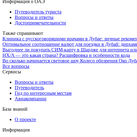
Информация о ОАЭ
Путеводитель туриста
Вопросы и ответы
Достопримечательности
Также спрашивают
Клиника с русскоговорящими врачами в Дубае: личные рекоме
Оптимальное соотношение валют для поездки в Дубай: дирхамы
Выгоднее ли покупать СИМ-карту в Шардже для интернета или
HX/A — это какая страна? Расшифровка и особенности кода
Во сколько начинается световое шоу Колесо обозрения Око Дуб
Все вопросы
Сервисы
Вопросы и ответы
Путеводитель
Гид по интересным местам
Авиакомпании
База знаний
О проекте
Информация