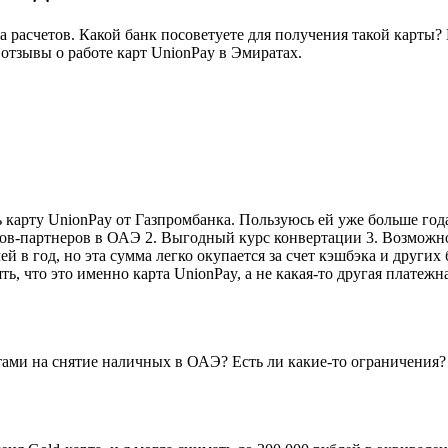
 расчетов. Какой банк посоветуете для получения такой карты?
отзывы о работе карт UnionPay в Эмиратах.
 карту UnionPay от Газпромбанка. Пользуюсь ей уже больше года
тов-партнеров в ОАЭ 2. Выгодный курс конвертации 3. Возможно
в год, но эта сумма легко окупается за счет кэшбэка и других б
, что это именно карта UnionPay, а не какая-то другая платежна
итами на снятие наличных в ОАЭ? Есть ли какие-то ограничения?