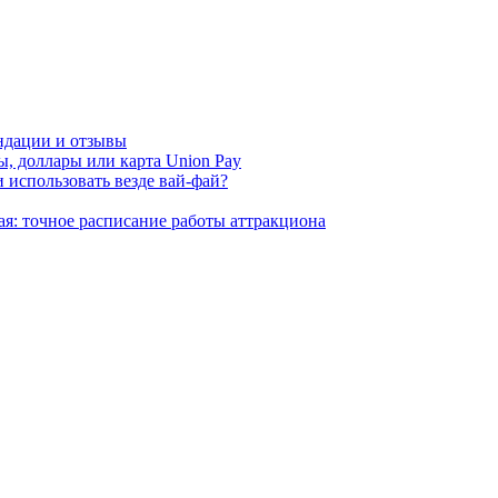
ндации и отзывы
, доллары или карта Union Pay
 использовать везде вай-фай?
ая: точное расписание работы аттракциона