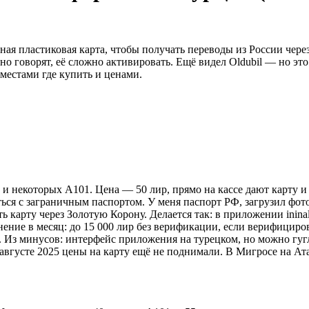
ная пластиковая карта, чтобы получать переводы из России че
 но говорят, её сложно активировать. Ещё видел Oldubil — но эт
местами где купить и ценами.
 и некоторых A101. Цена — 50 лир, прямо на кассе дают карту и
ься с заграничным паспортом. У меня паспорт РФ, загрузил фото
арту через Золотую Корону. Делается так: в приложении ininal
нение в месяц: до 15 000 лир без верификации, если верифицир
р. Из минусов: интерфейс приложения на турецком, но можно гу
 В августе 2025 цены на карту ещё не поднимали. В Мигросе на Ат