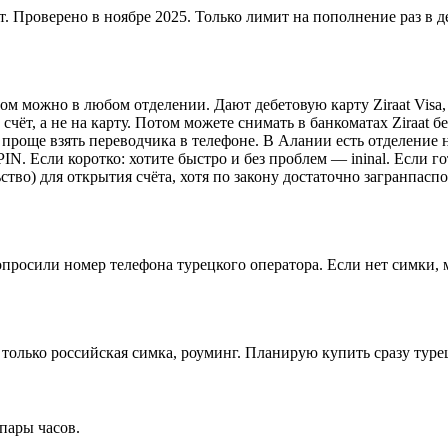
т. Проверено в ноябре 2025. Только лимит на пополнение раз в д
ом можно в любом отделении. Дают дебетовую карту Ziraat Visa,
чёт, а не на карту. Потом можете снимать в банкоматах Ziraat б
 проще взять переводчика в телефоне. В Алании есть отделение н
IN. Если коротко: хотите быстро и без проблем — ininal. Если г
ьство) для открытия счёта, хотя по закону достаточно загранпас
просили номер телефона турецкого оператора. Если нет симки, м
ня только российская симка, роуминг. Планирую купить сразу туре
пары часов.