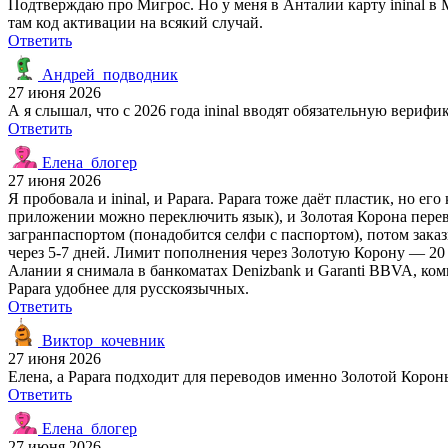
Подтверждаю про Мигрос. Но у меня в Анталии карту ininal в М
там код активации на всякий случай.
Ответить
Андрей_подводник
27 июня 2026
А я слышал, что с 2026 года ininal вводят обязательную вериф
Ответить
Елена_блогер
27 июня 2026
Я пробовала и ininal, и Papara. Papara тоже даёт пластик, но 
приложении можно переключить язык), и Золотая Корона перев
загранпаспортом (понадобится селфи с паспортом), потом зака
через 5-7 дней. Лимит пополнения через Золотую Корону — 20 0
Алании я снимала в банкоматах Denizbank и Garanti BBVA, коми
Papara удобнее для русскоязычных.
Ответить
Виктор_кочевник
27 июня 2026
Елена, а Papara подходит для переводов именно Золотой Корон
Ответить
Елена_блогер
27 июня 2026