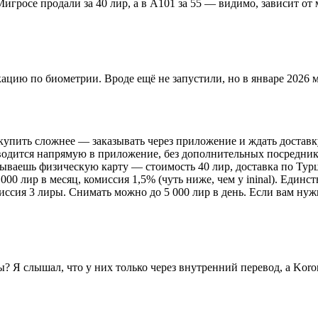
игросе продали за 40 лир, а в A101 за 55 — видимо, зависит от
икацию по биометрии. Вроде ещё не запустили, но в январе 2026
его купить сложнее — заказывать через приложение и ждать достав
одится напрямую в приложение, без дополнительных посреднико
зываешь физическую карту — стоимость 40 лир, доставка по Турц
00 лир в месяц, комиссия 1,5% (чуть ниже, чем у ininal). Един
ссия 3 лиры. Снимать можно до 5 000 лир в день. Если вам нужн
ы? Я слышал, что у них только через внутренний перевод, а Kor