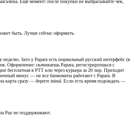
 магазина. Ещё момент: после покупки не выбрасывайте чек,
 может быть. Лучше сейчас оформить.
ку неделю. Зато у Papara есть нормальный русский интерфейс (в
в. Оформление: скачиваешь Papara, регистрируешься с
ии бесплатная в PTT или через курьера за 20 лир. Приходит
ственный минус — не все банкоматы работают с Papara. В
а карта сразу — берите ininal. Если есть время подождать —
ona Pay не поддерживают.