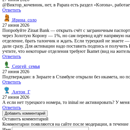
@Виктор_кочевник, нет, в Papara есть раздел «Korona», работае
Ответить
Ирина_соло
27 июня 2026
Попробуйте Ziraat Bank — открыть счёт с заграничным паспорт
через Золотую Корону — 1%, но сам перевод идёт напрямую на с
отделение, брать талончик и ждать. Если турецкий не знаете —
дали сразу. Для активации надо поставить подпись и получить P
учтите, что некоторые отделения требуют Ikamet (вид на жител
Ответить
Сергей_семья
27 июня 2026
Подтверждаю: в Зираате в Стамбуле открыли без икамета, но по
Ответить
Антон_Г
27 июня 2026
А если нет турецкого номера, то ininal не активировать? У ме
Ответить
Добавить комментарий
Оставить комментарий
Комментарии появляются на сайте после модерации, в течение 
Имя