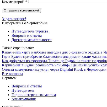
Комментарий
*
Задать вопрос!
Информация о Черногории
Путеводитель туриста
Вопросы и ответы
Достопримечательности
Также спрашивают
Какая e-sim карта наиболее выгодна для 5-дневного отдыха в 
Где в Будеве приобрести благовония для дома и какие магази
Как добраться из аэропорта Тивата до Будвы на такси: подробн
Каршеринг в Будве: реальность или миф? Где найти услуги кр
Оплата коммунальных услуг через Digitalni Kiosk в Черногори
Все вопросы
Сервисы
Вопросы и ответы
Путеводитель
Гид по интересным местам
Авиакомпании