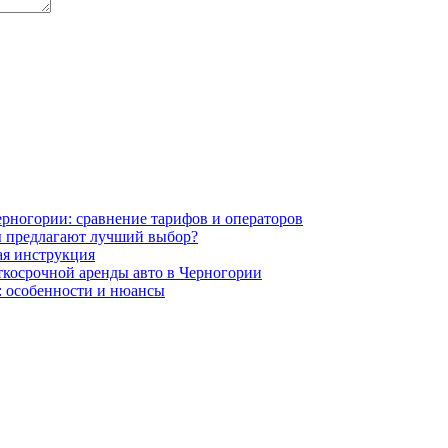
Черногории: сравнение тарифов и операторов
ны предлагают лучший выбор?
ая инструкция
аткосрочной аренды авто в Черногории
и: особенности и нюансы