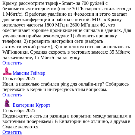
Крыму, рассмотрите тариф «Smart» за 700 рублей с
безлимитным интернетом (после 30 ГБ скорость снижается до
1 Мбит/с). Я работаю удалённо из Феодосии и этого хватает
для видеоконференций и работы с почтой. МТС в Крыму
использует частоты 1800 МГц и 2600 МГц для 4G, что
обеспечивает хорошее проникновение сигнала в зданиях. Для
улучшения приёма рекомендую: 1) обновить прошивку
телефона, 2) проверить настройки сети (выбрать
автоматический режим), 3) при плохом сигнале использовать
WiFi-звонки. Средняя скорость в тестовых замесах: 35 Мбит/с
на скачивание, 15 Мбит/с на загрузку.
Ответить
Максим Геймер
15 октября 2025
Иван, а насколько стабилен ping для онлайн-игр? Собираюсь
переезжать в Керчь и интересуюсь этим вопросом.
Ответить
Екатерина Курорт
15 октября 2025
Подскажите, а есть ли разница в покрытии между западным и
восточным побережьем? В Евпатории всё отлично, а друзья в
Судаке жалуются.
Ответить