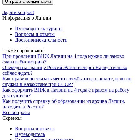
Задать вопрос!
Информация о Латвии
Путеводитель туриста
Вопросы и ответы
Достопримечательности
Также спрашивают
При продлении ВНЖ Латвии на 4 года нужно ли заново
сдавать биометрию?
Очереди на границе Россия-Эстония через Нарву: сколько
сейчас ждать?
Как правильно указать место службы отца в анкете, если он
служил в Казахстане при СССР?
Как оформить ВНЖ в Латвии на 4 года с правом на работу
для супруги?
Как получить справку об образовании из архива Латвии,
находясь в России?
Все вопросы
Сервисы
Вопросы и ответы
Путеводитель
Гид по интересным местам