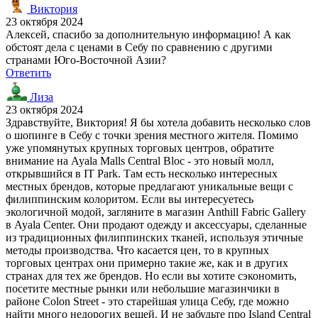
Виктория
23 октября 2024
Алексей, спасибо за дополнительную информацию! А как
обстоят дела с ценами в Себу по сравнению с другими
странами Юго-Восточной Азии?
Ответить
Лиза
23 октября 2024
Здравствуйте, Виктория! Я бы хотела добавить несколько слов
о шопинге в Себу с точки зрения местного жителя. Помимо
уже упомянутых крупных торговых центров, обратите
внимание на Ayala Malls Central Bloc - это новый молл,
открывшийся в IT Park. Там есть несколько интересных
местных брендов, которые предлагают уникальные вещи с
филиппинским колоритом. Если вы интересуетесь
экологичной модой, загляните в магазин Anthill Fabric Gallery
в Ayala Center. Они продают одежду и аксессуары, сделанные
из традиционных филиппинских тканей, используя этичные
методы производства. Что касается цен, то в крупных
торговых центрах они примерно такие же, как и в других
странах для тех же брендов. Но если вы хотите сэкономить,
посетите местные рынки или небольшие магазинчики в
районе Colon Street - это старейшая улица Себу, где можно
найти много недорогих вещей. И не забудьте про Island Central