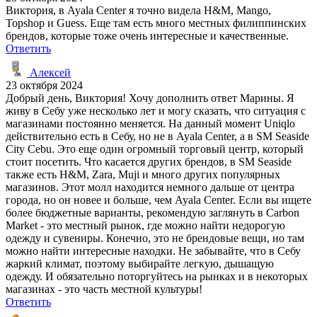
Виктория, в Ayala Center я точно видела H&M, Mango,
Topshop и Guess. Еще там есть много местных филиппинских
брендов, которые тоже очень интересные и качественные.
Ответить
Алексей
23 октября 2024
Добрый день, Виктория! Хочу дополнить ответ Марины. Я
живу в Себу уже несколько лет и могу сказать, что ситуация с
магазинами постоянно меняется. На данный момент Uniqlo
действительно есть в Себу, но не в Ayala Center, а в SM Seaside
City Cebu. Это еще один огромный торговый центр, который
стоит посетить. Что касается других брендов, в SM Seaside
также есть H&M, Zara, Muji и много других популярных
магазинов. Этот молл находится немного дальше от центра
города, но он новее и больше, чем Ayala Center. Если вы ищете
более бюджетные варианты, рекомендую заглянуть в Carbon
Market - это местный рынок, где можно найти недорогую
одежду и сувениры. Конечно, это не брендовые вещи, но там
можно найти интересные находки. Не забывайте, что в Себу
жаркий климат, поэтому выбирайте легкую, дышащую
одежду. И обязательно поторгуйтесь на рынках и в некоторых
магазинах - это часть местной культуры!
Ответить