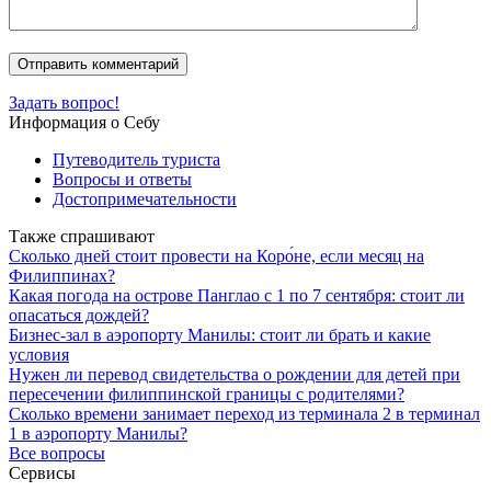
Задать вопрос!
Информация о Себу
Путеводитель туриста
Вопросы и ответы
Достопримечательности
Также спрашивают
Сколько дней стоит провести на Коро́не, если месяц на
Филиппинах?
Какая погода на острове Панглао с 1 по 7 сентября: стоит ли
опасаться дождей?
Бизнес-зал в аэропорту Манилы: стоит ли брать и какие
условия
Нужен ли перевод свидетельства о рождении для детей при
пересечении филиппинской границы с родителями?
Сколько времени занимает переход из терминала 2 в терминал
1 в аэропорту Манилы?
Все вопросы
Сервисы