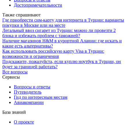
Достопримечательности
Также спрашивают
Где приобрести сим-карту для интернета в Турции: варианты
покупки в Москве или на месте
Легальный ввоз сигарет из Турции: можно ли провезти 2
блока и избежать проблем с таможней?
Наличие магазинов H&M в курортной Алании: где искать и
какие есть альтернативы?
Как использовать российскую карту Visa в Турции:
возможности и ограничения
Подскажите, пожалуйста, если куплю ноутбук в Турции, он
будет за границей работать?
Все вопросы
Сервисы
Вопросы и ответы
Путеводитель
Гид по интересным местам
Авиакомпании
База знаний
О проекте