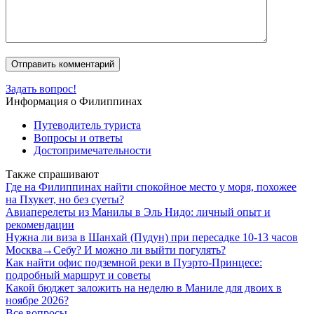
Задать вопрос!
Информация о Филиппинах
Путеводитель туриста
Вопросы и ответы
Достопримечательности
Также спрашивают
Где на Филиппинах найти спокойное место у моря, похожее
на Пхукет, но без суеты?
Авиаперелеты из Манилы в Эль Нидо: личный опыт и
рекомендации
Нужна ли виза в Шанхай (Пудун) при пересадке 10-13 часов
Москва→Себу? И можно ли выйти погулять?
Как найти офис подземной реки в Пуэрто-Принцесе:
подробный маршрут и советы
Какой бюджет заложить на неделю в Маниле для двоих в
ноябре 2026?
Все вопросы