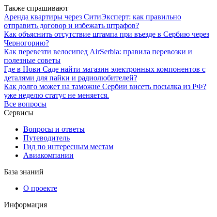
Также спрашивают
Аренда квартиры через СитиЭксперт: как правильно
отправить договор и избежать штрафов?
Как объяснить отсутствие штампа при въезде в Сербию через
Черногорию?
Как перевезти велосипед AirSerbia: правила перевозки и
полезные советы
Где в Нови Саде найти магазин электронных компонентов с
деталями для пайки и радиолюбителей?
Как долго может на таможне Сербии висеть посылка из РФ?
уже неделю статус не меняется.
Все вопросы
Сервисы
Вопросы и ответы
Путеводитель
Гид по интересным местам
Авиакомпании
База знаний
О проекте
Информация