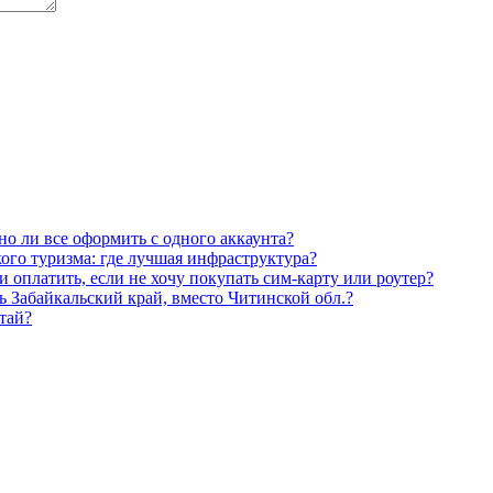
но ли все оформить с одного аккаунта?
го туризма: где лучшая инфраструктура?
 оплатить, если не хочу покупать сим-карту или роутер?
ь Забайкальский край, вместо Читинской обл.?
тай?