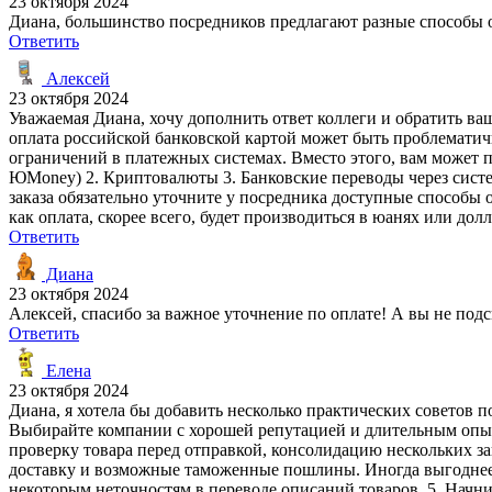
23 октября 2024
Диана, большинство посредников предлагают разные способы о
Ответить
Алексей
23 октября 2024
Уважаемая Диана, хочу дополнить ответ коллеги и обратить ваш
оплата российской банковской картой может быть проблемати
ограничений в платежных системах. Вместо этого, вам может п
ЮMoney) 2. Криптовалюты 3. Банковские переводы через систе
заказа обязательно уточните у посредника доступные способы 
как оплата, скорее всего, будет производиться в юанях или долл
Ответить
Диана
23 октября 2024
Алексей, спасибо за важное уточнение по оплате! А вы не под
Ответить
Елена
23 октября 2024
Диана, я хотела бы добавить несколько практических советов п
Выбирайте компании с хорошей репутацией и длительным опыт
проверку товара перед отправкой, консолидацию нескольких за
доставку и возможные таможенные пошлины. Иногда выгоднее з
некоторым неточностям в переводе описаний товаров. 5. Начни