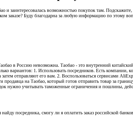
бао и заинтересовалась возможностью покупок там. Подскажите, 
аком заказе? Буду благодарна за любую информацию по этому во
 Таобао в Россию невозможна. Таобао - это внутренний китайски
ько вариантов: 1. Использовать посредников. Есть компании, ко
а затем отправляют его вам. 2. Воспользоваться сервисами AliE
 продавца на Таобао, который готов отправить товар за границу
адок нужно учитывать таможенные ограничения и пошлины, дей
 найду посредника, смогу ли я оплатить заказ российской банко