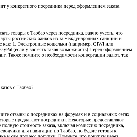
нт у конкретного посредника перед оформлением заказа.
зать товары с Таобао через посредника, важно учесть, что
арты российских банков из-за международных санкций и
е как: 1. Электронные кошельки (например, QIWI или
yPal (если у вас есть такая возможность) Перед оформлением
ант. Также помните о необходимости конвертации валют, так
казов с Таобао?
учите отзывы о посредниках на форумах и в социальных сетях.
оторые предлагают посредники. Некоторые предоставляют
е полную стоимость заказа, включая комиссию посредника,
еводчики для навигации по Таобао, но будьте готовы к
ика и сам процесс покупки. Помните, что покупки через