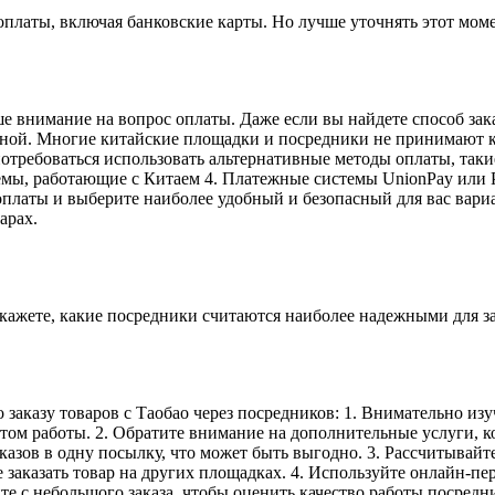
платы, включая банковские карты. Но лучше уточнять этот моме
е внимание на вопрос оплаты. Даже если вы найдете способ зака
чной. Многие китайские площадки и посредники не принимают к
отребоваться использовать альтернативные методы оплаты, таки
мы, работающие с Китаем 4. Платежные системы UnionPay или Pa
оплаты и выберите наиболее удобный и безопасный для вас вари
арах.
скажете, какие посредники считаются наиболее надежными для за
о заказу товаров с Таобао через посредников: 1. Внимательно из
ом работы. 2. Обратите внимание на дополнительные услуги, к
казов в одну посылку, что может быть выгодно. 3. Рассчитывайт
аказать товар на других площадках. 4. Используйте онлайн-пер
те с небольшого заказа, чтобы оценить качество работы посредн