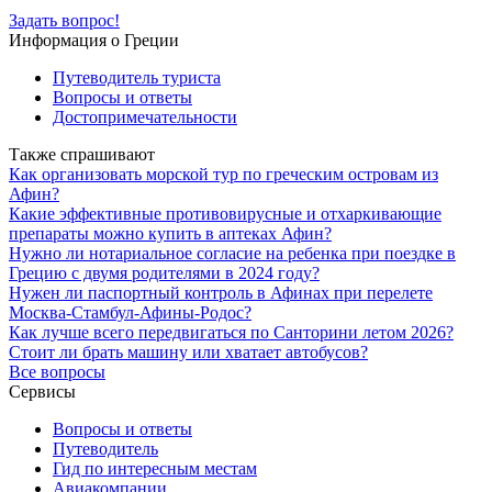
Задать вопрос!
Информация о Греции
Путеводитель туриста
Вопросы и ответы
Достопримечательности
Также спрашивают
Как организовать морской тур по греческим островам из
Афин?
Какие эффективные противовирусные и отхаркивающие
препараты можно купить в аптеках Афин?
Нужно ли нотариальное согласие на ребенка при поездке в
Грецию с двумя родителями в 2024 году?
Нужен ли паспортный контроль в Афинах при перелете
Москва-Стамбул-Афины-Родос?
Как лучше всего передвигаться по Санторини летом 2026?
Стоит ли брать машину или хватает автобусов?
Все вопросы
Сервисы
Вопросы и ответы
Путеводитель
Гид по интересным местам
Авиакомпании