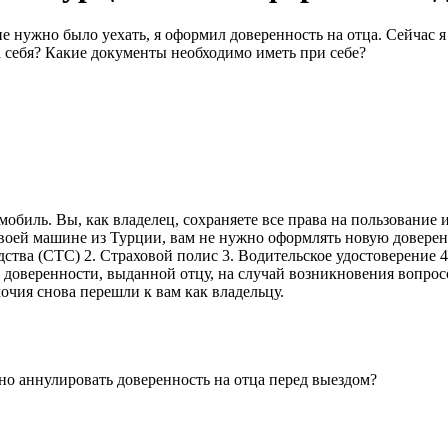
 нужно было уехать, я оформил доверенность на отца. Сейчас я 
а себя? Какие документы необходимо иметь при себе?
омобиль. Вы, как владелец, сохраняете все права на пользовани
воей машине из Турции, вам не нужно оформлять новую доверенно
дства (СТС) 2. Страховой полис 3. Водительское удостоверение 
доверенности, выданной отцу, на случай возникновения вопросо
мочия снова перешли к вам как владельцу.
но аннулировать доверенность на отца перед выездом?