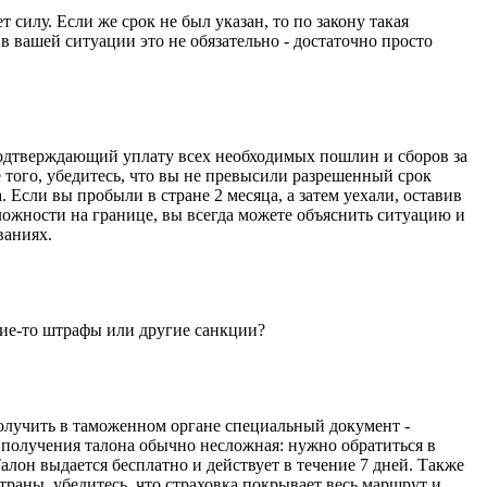
 силу. Если же срок не был указан, то по закону такая
в вашей ситуации это не обязательно - достаточно просто
 подтверждающий уплату всех необходимых пошлин и сборов за
 того, убедитесь, что вы не превысили разрешенный срок
 Если вы пробыли в стране 2 месяца, а затем уехали, оставив
ожности на границе, вы всегда можете объяснить ситуацию и
ваниях.
кие-то штрафы или другие санкции?
олучить в таможенном органе специальный документ -
а получения талона обычно несложная: нужно обратиться в
лон выдается бесплатно и действует в течение 7 дней. Также
траны, убедитесь, что страховка покрывает весь маршрут и