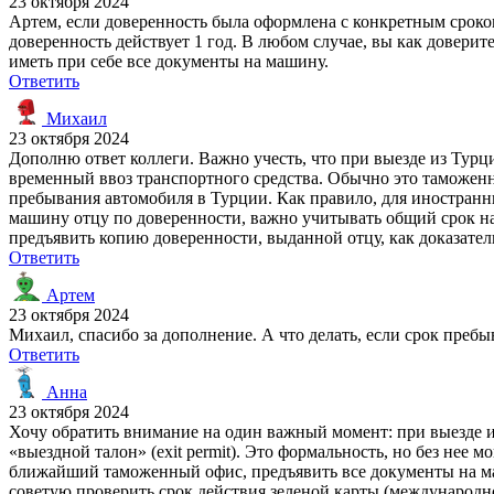
23 октября 2024
Артем, если доверенность была оформлена с конкретным сроком 
доверенность действует 1 год. В любом случае, вы как доверит
иметь при себе все документы на машину.
Ответить
Михаил
23 октября 2024
Дополню ответ коллеги. Важно учесть, что при выезде из Тур
временный ввоз транспортного средства. Обычно это таможенна
пребывания автомобиля в Турции. Как правило, для иностранных
машину отцу по доверенности, важно учитывать общий срок на
предъявить копию доверенности, выданной отцу, как доказатель
Ответить
Артем
23 октября 2024
Михаил, спасибо за дополнение. А что делать, если срок преб
Ответить
Анна
23 октября 2024
Хочу обратить внимание на один важный момент: при выезде 
«выездной талон» (exit permit). Это формальность, но без не
ближайший таможенный офис, предъявить все документы на маш
советую проверить срок действия зеленой карты (международног