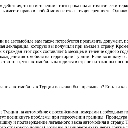
действия, то по истечении этого срока она автоматически теряет
ель имеете право в любой момент отозвать доверенность. Однако 
ции на автомобиле вам также потребуется предъявить документ,
я декларация, которую вы получили при въезде в страну. Кроме
 граждан этот срок составляет 6 месяцев в течение одного года.
хождения автомобиля на территории Турции. Если возникнут сл
ство того, что автомобиль находился в стране на законных осно
ывания автомобиля в Турции все-таки был превышен? Есть ли ка
из Турции на автомобиле с российскими номерами необходимо п
е могут возникнуть проблемы при пересечении границы. Процедур
ину и подтверждение легального ввоза автомобиля в страну. Та
о страхового полиса). Если вы планируете ехать через другие с