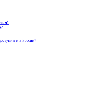
чься?
а?
доступны и в России?