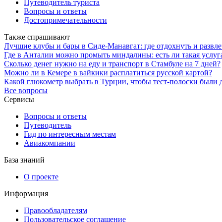
Путеводитель туриста
Вопросы и ответы
Достопримечательности
Также спрашивают
Лучшие клубы и бары в Сиде-Манавгат: где отдохнуть и развле
Где в Анталии можно промыть миндалины: есть ли такая услуг
Сколько денег нужно на еду и транспорт в Стамбуле на 7 дней?
Можно ли в Кемере в вайкики расплатиться русской картой?
Какой глюкометр выбрать в Турции, чтобы тест-полоски были 
Все вопросы
Сервисы
Вопросы и ответы
Путеводитель
Гид по интересным местам
Авиакомпании
База знаний
О проекте
Информация
Правообладателям
Пользовательское соглашение