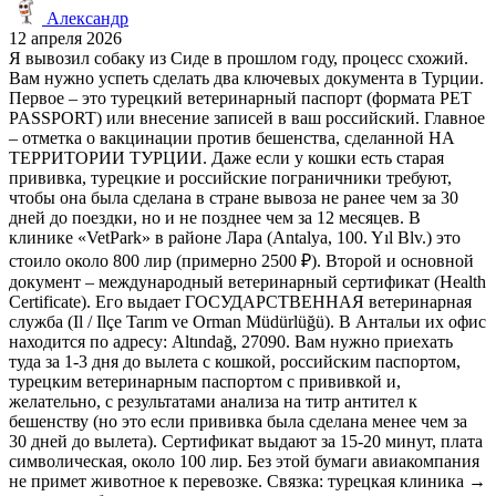
Александр
12 апреля 2026
Я вывозил собаку из Сиде в прошлом году, процесс схожий.
Вам нужно успеть сделать два ключевых документа в Турции.
Первое – это турецкий ветеринарный паспорт (формата PET
PASSPORT) или внесение записей в ваш российский. Главное
– отметка о вакцинации против бешенства, сделанной НА
ТЕРРИТОРИИ ТУРЦИИ. Даже если у кошки есть старая
прививка, турецкие и российские пограничники требуют,
чтобы она была сделана в стране вывоза не ранее чем за 30
дней до поездки, но и не позднее чем за 12 месяцев. В
клинике «VetPark» в районе Лара (Antalya, 100. Yıl Blv.) это
стоило около 800 лир (примерно 2500 ₽). Второй и основной
документ – международный ветеринарный сертификат (Health
Certificate). Его выдает ГОСУДАРСТВЕННАЯ ветеринарная
служба (Il / Ilçe Tarım ve Orman Müdürlüğü). В Антальи их офис
находится по адресу: Altındağ, 27090. Вам нужно приехать
туда за 1-3 дня до вылета с кошкой, российским паспортом,
турецким ветеринарным паспортом с прививкой и,
желательно, с результатами анализа на титр антител к
бешенству (но это если прививка была сделана менее чем за
30 дней до вылета). Сертификат выдают за 15-20 минут, плата
символическая, около 100 лир. Без этой бумаги авиакомпания
не примет животное к перевозке. Связка: турецкая клиника →