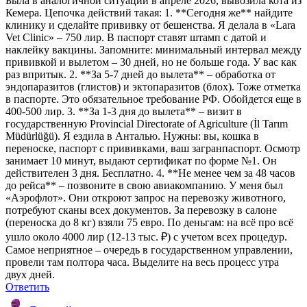
Была в аналогичной ситуации в апреле 2026, вывозила кота из
Кемера. Цепочка действий такая: 1. **Сегодня же** найдите
клинику и сделайте прививку от бешенства. Я делала в «Lara
Vet Clinic» – 750 лир. В паспорт ставят штамп с датой и
наклейку вакцины. Запомните: минимальный интервал между
прививкой и вылетом – 30 дней, но не больше года. У вас как
раз впритык. 2. **За 5-7 дней до вылета** – обработка от
эндопаразитов (глистов) и эктопаразитов (блох). Тоже отметка
в паспорте. Это обязательное требование РФ. Обойдется еще в
400-500 лир. 3. **За 1-3 дня до вылета** – визит в
государственную Provincial Directorate of Agriculture (İl Tarım
Müdürlüğü). Я ездила в Анталью. Нужны: вы, кошка в
переноске, паспорт с прививками, ваш загранпаспорт. Осмотр
занимает 10 минут, выдают сертификат по форме №1. Он
действителен 3 дня. Бесплатно. 4. **Не менее чем за 48 часов
до рейса** – позвоните в свою авиакомпанию. У меня был
«Аэрофлот». Они откроют запрос на перевозку животного,
потребуют сканы всех документов. За перевозку в салоне
(переноска до 8 кг) взяли 75 евро. По деньгам: на всё про всё
ушло около 4000 лир (12-13 тыс. ₽) с учетом всех процедур.
Самое неприятное – очередь в государственном управлении,
провели там полтора часа. Выделите на весь процесс утра
двух дней.
Ответить