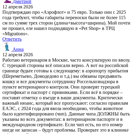
Дмитрий
12 апреля 2026
Подтверждаю про «Аэрофлот» и 75 евро. Только они с 2025
года требуют, чтобы габариты переноски были не более 115
см по сумме трех сторон (длина+высота+ширина). Мой почти
не прошел, еле нашел подходящую в «Pet Shop» в ТРЦ
«Migrations».
Ответить
Анна
12 апреля 2026
Работаю ветеринаром в Москве, часто консультирую по ввозу.
С турецкой стороны всё описали верно. А вот на российской
границе будьте готовы к следующему: в аэропорту прибытия
(Шереметьево, Домодедово и т.д.) вы обязаны предъявить
кошку и все документы сотруднику Россельхознадзора в
пункте ветеринарного контроля. Они проверят турецкий
сертификат и паспорт с прививками. Если всё в порядке –
поставят отметку о въезде в ваши документы. Критически
важный нюанс, который все пропускают: согласно правилам
ЕАЭС, с 2024 года для ввоза необходимо, чтобы животное
было идентифицировано (чип). Данные чипа ДОЛЖНЫ быть
указаны во всех документах: в ветеринарном паспорте и в
международном сертификате. Если чип есть, но его номер
нигде не записан – будут проблемы. Проверьте это в клинике