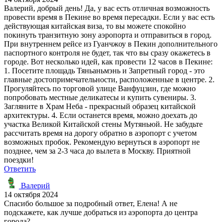
Валерий, добрый день! Да, у вас есть отличная возможность
провести время в Пекине во время пересадки. Если у вас есть
действующая китайская виза, то вы можете спокойно
покинуть транзитную зону аэропорта и отправиться в город.
При внутреннем рейсе из Гуанчжоу в Пекин дополнительного
паспортного контроля не будет, так что вы сразу окажетесь в
городе. Вот несколько идей, как провести 12 часов в Пекине:
1. Посетите площадь Тяньаньмэнь и Запретный город - это
главные достопримечательности, расположенные в центре. 2.
Прогуляйтесь по торговой улице Ванфуцзин, где можно
попробовать местные деликатесы и купить сувениры. 3.
Загляните в Храм Неба - прекрасный образец китайской
архитектуры. 4. Если останется время, можно доехать до
участка Великой Китайской стены Мутяньюй. Не забудьте
рассчитать время на дорогу обратно в аэропорт с учетом
возможных пробок. Рекомендую вернуться в аэропорт не
позднее, чем за 2-3 часа до вылета в Москву. Приятной
поездки!
Ответить
Валерий
14 октября 2024
Спасибо большое за подробный ответ, Елена! А не
подскажете, как лучше добраться из аэропорта до центра
города?