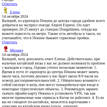
Ответить
Елена
14 октября 2024
Валерий, из аэропорта Пекина до центра города удобнее всего
добраться на экспресс-поезде Airport Express. Он идет
примерно 20-25 минут до станции Dongzhimen, откуда вы
можете пересесть на метро. Также есть автобусы и такси, но
учитывайте, что в Пекине бывают серьезные пробки.
Ответить
Михаил
14 октября 2024
Валерий, хочу дополнить ответ Елены. Действительно, при
наличии китайской визы у вас не должно возникнуть проблем
с выходом в город. Однако учтите несколько моментов: 1.
Время в пути от аэропорта до центра Пекина может занять
около часа, поэтому реально у вас будет около 8-9 часов на
осмотр достопримечательностей. 2. Обязательно возьмите с
собой паспорт и визу, они могут понадобиться при входе в
некоторые туристические объекты. 3. Рекомендую заранее
скачать офлайн-карту Пекина и установить VPN, так как
многие привычные нам сервисы в Китае не работают. 4. Если
вы не говорите по-китайски, запаситесь карточками с
адресами на китайском языке (отель, аэропорт,