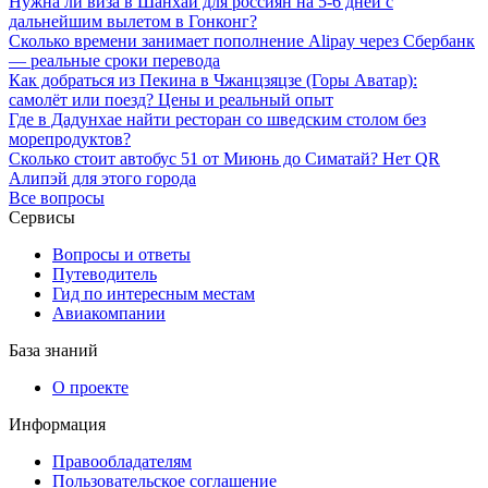
Нужна ли виза в Шанхай для россиян на 5-6 дней с
дальнейшим вылетом в Гонконг?
Сколько времени занимает пополнение Alipay через Сбербанк
— реальные сроки перевода
Как добраться из Пекина в Чжанцзяцзе (Горы Аватар):
самолёт или поезд? Цены и реальный опыт
Где в Дадунхае найти ресторан со шведским столом без
морепродуктов?
Сколько стоит автобус 51 от Миюнь до Симатай? Нет QR
Алипэй для этого города
Все вопросы
Сервисы
Вопросы и ответы
Путеводитель
Гид по интересным местам
Авиакомпании
База знаний
О проекте
Информация
Правообладателям
Пользовательское соглашение