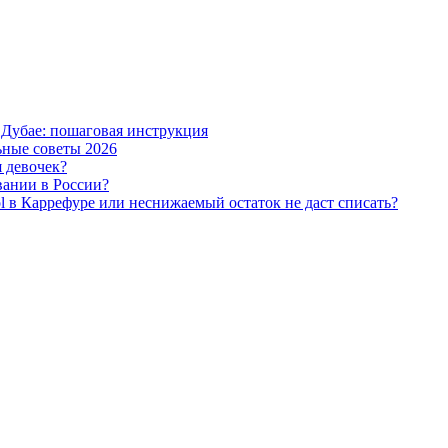
 Дубае: пошаговая инструкция
ьные советы 2026
я девочек?
вании в России?
l в Каррефуре или неснижаемый остаток не даст списать?