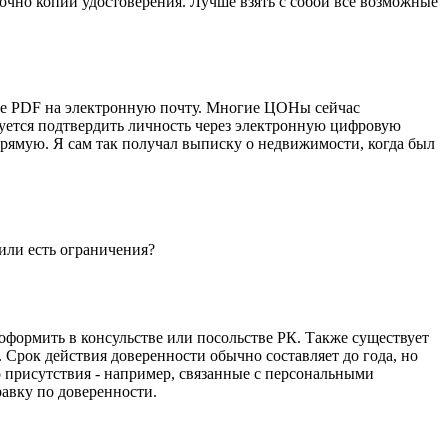
очно копии удостоверения. Лучше взять с собой все возможные
ате PDF на электронную почту. Многие ЦОНы сейчас
буется подтвердить личность через электронную цифровую
рямую. Я сам так получал выписку о недвижимости, когда был
или есть ограничения?
оформить в консульстве или посольстве РК. Также существует
 Срок действия доверенности обычно составляет до года, но
о присутствия - например, связанные с персональными
авку по доверенности.