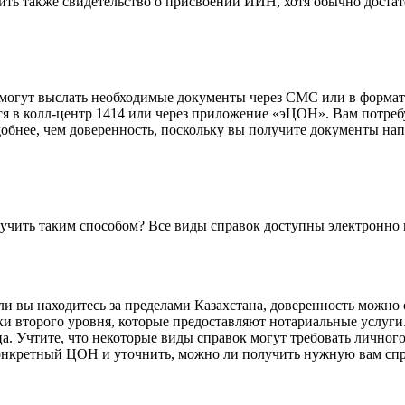
ть также свидетельство о присвоении ИИН, хотя обычно достат
о могут выслать необходимые документы через СМС или в форм
ся в колл-центр 1414 или через приложение «эЦОН». Вам потре
обнее, чем доверенность, поскольку вы получите документы нап
учить таким способом? Все виды справок доступны электронно 
и вы находитесь за пределами Казахстана, доверенность можно 
и второго уровня, которые предоставляют нотариальные услуги.
ца. Учтите, что некоторые виды справок могут требовать личног
конкретный ЦОН и уточнить, можно ли получить нужную вам спр