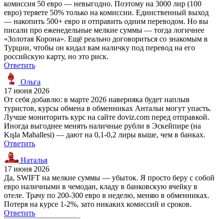
комиссия 50 евро — невыгодно. Поэтому на 3000 лир (100
евро) теряете 50% только на комиссии. Единственный выход
— накопить 500+ евро и отправить одним переводом. Но вы
писали про еженедельные мелкие суммы — тогда логичнее
«Золотая Корона». Ещё реально договориться со знакомым в
Турции, чтобы он кидал вам наличку под перевод на его
российскую карту, но это риск.
Ответить
Ольга
17 июня 2026
От себя добавлю: в марте 2026 наверняка будет наплыв
туристов, курсы обмена в обменниках Антальи могут упасть.
Лучше мониторить курс на сайте doviz.com перед отправкой.
Иногда выгоднее менять наличные рубли в Эскейпире (на
Kışla Mahallesi) — дают на 0,1-0,2 лиры выше, чем в банках.
Ответить
Наталья
17 июня 2026
Да, SWIFT на мелкие суммы — убыток. Я просто беру с собой
евро наличными в чемодан, кладу в банковскую ячейку в
отеле. Трачу по 200-300 евро в неделю, меняю в обменниках.
Потеря на курсе 1-2%, зато никаких комиссий и сроков.
Ответить