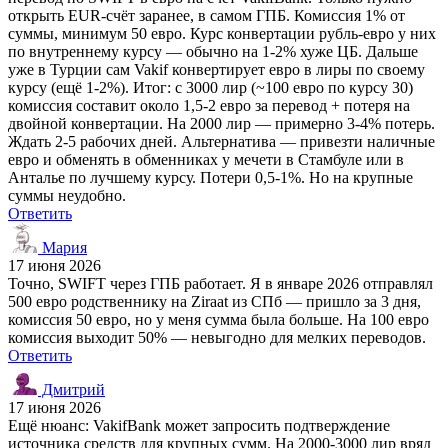
открыть EUR-счёт заранее, в самом ГПБ. Комиссия 1% от
суммы, минимум 50 евро. Курс конвертации рубль-евро у них
по внутреннему курсу — обычно на 1-2% хуже ЦБ. Дальше
уже в Турции сам Vakif конвертирует евро в лиры по своему
курсу (ещё 1-2%). Итог: с 3000 лир (~100 евро по курсу 30)
комиссия составит около 1,5-2 евро за перевод + потеря на
двойной конвертации. На 2000 лир — примерно 3-4% потерь.
Ждать 2-5 рабочих дней. Альтернатива — привезти наличные
евро и обменять в обменниках у мечети в Стамбуле или в
Анталье по лучшему курсу. Потери 0,5-1%. Но на крупные
суммы неудобно.
Ответить
Мария
17 июня 2026
Точно, SWIFT через ГПБ работает. Я в январе 2026 отправлял
500 евро родственнику на Ziraat из СПб — пришло за 3 дня,
комиссия 50 евро, но у меня сумма была больше. На 100 евро
комиссия выходит 50% — невыгодно для мелких переводов.
Ответить
Дмитрий
17 июня 2026
Ещё нюанс: VakifBank может запросить подтверждение
источника средств для крупных сумм. На 2000-3000 лир вряд