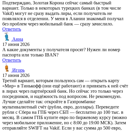
Подтверждаю, Золотая Корона сейчас самый быстрый
вариант. Только в некоторых турецких банках (в том числе
Vakif) могут не сразу выдать лиры, если получатель не
появлялся в отделении. У меня в Алании знакомый получал
без проблем через мобильный банк — сразу зачислило.
Ответить
Анна
17 июня 2026
А какие документы у получателя просят? Нужен ли номер
паспорта или только IBAN?
Ответить
Игорь
17 июня 2026
Третий вариант, которым пользуюсь сам — открыть карту
«Мир» в Тинькофф (они ещё работают) и привязать к ней счёт
в лирах через партнёрский банк. Но сейчас это только через
посредников, и надёжность под вопросом. Не рекомендую.
Лучше сделайте так: откройте в Газпромбанке
мультивалютный счёт (рубли, евро, доллары). Переведите
рубли с Сбера на ГПБ через СБП — бесплатно до 100 тыс. в
месяц. В самом ГПБ купите евро по биржевому курсу (можно
через мобильное приложение, но с 8:00 до 19:00 МСК). Затем
отправляйте SWIFT на Vakif. Если у вас сумма до 500 евро,