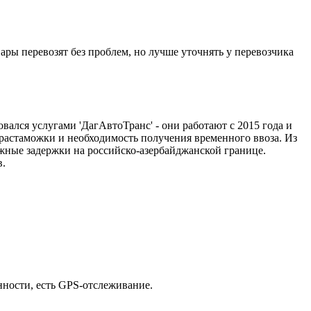
ы перевозят без проблем, но лучше уточнять у перевозчика
вался услугами 'ДагАвтоТранс' - они работают с 2015 года и
астаможки и необходимость получения временного ввоза. Из
ожные задержки на российско-азербайджанской границе.
в.
нности, есть GPS-отслеживание.