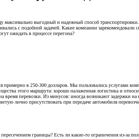
щу максимально выгодный и надежный способ транспортировки. 
ивались с подобной задачей. Какие компании зарекомендовали се
гут ожидать в процессе перегона?
тся примерно в 250-300 долларов. Мы пользовались услугами ком
щества этого маршрута: хорошо налаженная логистика и относ
на время перевозки. Из минусов: иногда возникают задержки на 
ветую лично присутствовать при передаче автомобиля перевозчи
 пересечением границы? Есть ли какие-то ограничения из-за по