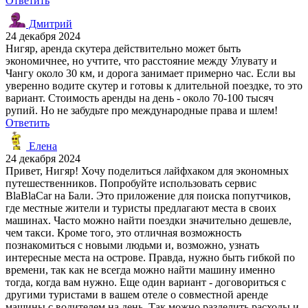
Ответить
Дмитрий
24 декабря 2024
Нигяр, аренда скутера действительно может быть
экономичнее, но учтите, что расстояние между Улувату и
Чангу около 30 км, и дорога занимает примерно час. Если вы
уверенно водите скутер и готовы к длительной поездке, то это
вариант. Стоимость аренды на день - около 70-100 тысяч
рупий. Но не забудьте про международные права и шлем!
Ответить
Елена
24 декабря 2024
Привет, Нигяр! Хочу поделиться лайфхаком для экономных
путешественников. Попробуйте использовать сервис
BlaBlaCar на Бали. Это приложение для поиска попутчиков,
где местные жители и туристы предлагают места в своих
машинах. Часто можно найти поездки значительно дешевле,
чем такси. Кроме того, это отличная возможность
познакомиться с новыми людьми и, возможно, узнать
интересные места на острове. Правда, нужно быть гибкой по
времени, так как не всегда можно найти машину именно
тогда, когда вам нужно. Еще один вариант - договориться с
другими туристами в вашем отеле о совместной аренде
машины с водителем на день. Так можно разделить расходы и