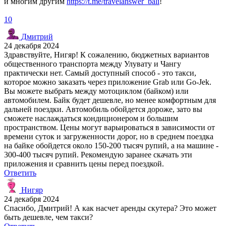
и многим другим
https://t.me/travelanswer_bali
!
10
Дмитрий
24 декабря 2024
Здравствуйте, Нигяр! К сожалению, бюджетных вариантов
общественного транспорта между Улувату и Чангу
практически нет. Самый доступный способ - это такси,
которое можно заказать через приложение Grab или Go-Jek.
Вы можете выбрать между мотоциклом (байком) или
автомобилем. Байк будет дешевле, но менее комфортным для
дальней поездки. Автомобиль обойдется дороже, зато вы
сможете наслаждаться кондиционером и большим
пространством. Цены могут варьироваться в зависимости от
времени суток и загруженности дорог, но в среднем поездка
на байке обойдется около 150-200 тысяч рупий, а на машине -
300-400 тысяч рупий. Рекомендую заранее скачать эти
приложения и сравнить цены перед поездкой.
Ответить
Нигяр
24 декабря 2024
Спасибо, Дмитрий! А как насчет аренды скутера? Это может
быть дешевле, чем такси?