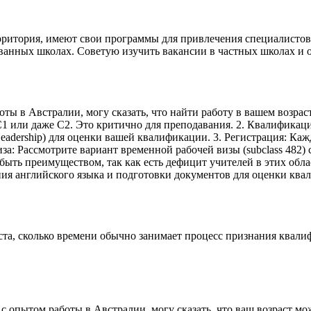
ритория, имеют свои программы для привлечения специалистов. 
ванных школах. Советую изучить вакансии в частных школах и 
ты в Австралии, могу сказать, что найти работу в вашем возрас
 C1 или даже C2. Это критично для преподавания. 2. Квалифик
ool Leadership) для оценки вашей квалификации. 3. Регистрация: 
 Виза: Рассмотрите вариант временной рабочей визы (subclass 48
ыть преимуществом, так как есть дефицит учителей в этих обла
ия английского языка и подготовки документов для оценки ква
та, сколько времени обычно занимает процесс признания квали
 с опытом работы в Австралии, могу сказать, что ваш возраст м