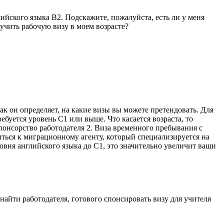
ийского языка B2. Подскажите, пожалуйста, есть ли у меня
чить рабочую визу в моем возрасте?
как он определяет, на какие визы вы можете претендовать. Для
буется уровень C1 или выше. Что касается возраста, то
Спонсорство работодателя 2. Виза временного пребывания с
ться к миграционному агенту, который специализируется на
вня английского языка до C1, это значительно увеличит ваши
найти работодателя, готового спонсировать визу для учителя