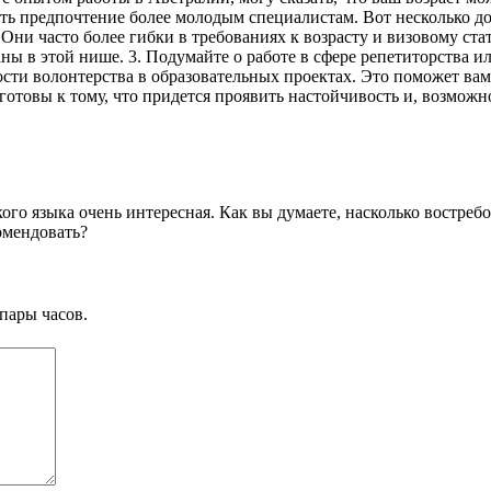
ать предпочтение более молодым специалистам. Вот несколько д
ни часто более гибки в требованиях к возрасту и визовому стат
ны в этой нише. 3. Подумайте о работе в сфере репетиторства 
ости волонтерства в образовательных проектах. Это поможет ва
 готовы к тому, что придется проявить настойчивость и, возможн
кого языка очень интересная. Как вы думаете, насколько востре
омендовать?
пары часов.