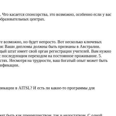
Что касается спонсорства, это возможно, особенно если у вас
образовательных центрах.
те возможно, но будет непросто. Вот несколько ключевых
ация: Ваши дипломы должны быть признаны в Австралии.
Каждый штат имеет свой орган регистрации учителей. Вам нужно
2) с последующим переходом на постоянное проживание. 5.
стях. Несмотря на трудности, ваш богатый опыт может быть
лификации.
фикации в AITSL? И есть ли какие-то программы для
ожет быть как преимуществом, так и недостатком. С одной