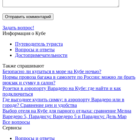
Задать вопрос!
Информация о Кубе
Путеводитель туриста
Вопросы и ответы
Достопримечательности
Также спрашивают
Безопасно ли купаться в море на Кубе ночью?
Нормы провоза багажа в самолете по России: можно ли брать
рюкзак и сумку в салон?
Розетки в аэропорту Варадеро на Кубе: где найти и как
подключиться
Где выгоднее купить симку: в аэропорту Варадеро или в
городе? Сравнение цен и удобства
Выбор отеля на Кубе для парного отдыха: сравнение Мелиа
Варедеро 5, Парадисус Варедеро 5 и Парадисус Дель Мар
Все вопросы
Сервисы
Вопросы и ответы