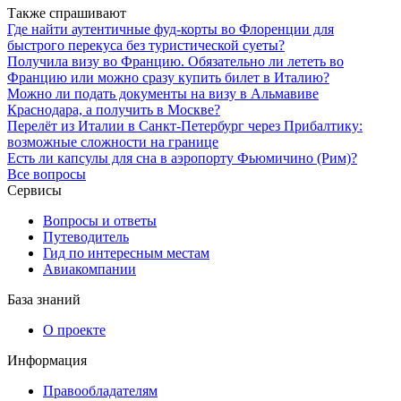
Также спрашивают
Где найти аутентичные фуд-корты во Флоренции для
быстрого перекуса без туристической суеты?
Получила визу во Францию. Обязательно ли лететь во
Францию или можно сразу купить билет в Италию?
Можно ли подать документы на визу в Альмавиве
Краснодара, а получить в Москве?
Перелёт из Италии в Санкт-Петербург через Прибалтику:
возможные сложности на границе
Есть ли капсулы для сна в аэропорту Фьюмичино (Рим)?
Все вопросы
Сервисы
Вопросы и ответы
Путеводитель
Гид по интересным местам
Авиакомпании
База знаний
О проекте
Информация
Правообладателям