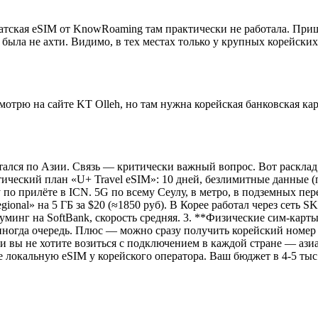
иатская eSIM от KnowRoaming там практически не работала. При
же была не ахти. Видимо, в тех местах только у крупных корейск
мотрю на сайте KT Olleh, но там нужна корейская банковская кар
атался по Азии. Связь — критически важный вопрос. Вот расклад 
ический план «U+ Travel eSIM»: 10 дней, безлимитные данные (
 по прилёте в ICN. 5G по всему Сеулу, в метро, в подземных пе
ional» на 5 ГБ за $20 (≈1850 руб). В Корее работал через сеть 
уминг на SoftBank, скорость средняя. 3. **Физические сим-карт
 иногда очередь. Плюс — можно сразу получить корейский номер 
 и вы не хотите возиться с подключением в каждой стране — ази
 локальную eSIM у корейского оператора. Ваш бюджет в 4-5 тыс.