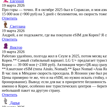
Евгений
19 марта 2026
Про горы — точно. Я в октябре 2025 был в Сораксан, и моя аз
15 000 вон (~900 руб) на 5 дней с безлимитом, но скорость то
Ответить
Светлана
19 марта 2026
Андрей, а не подскажете, где вы покупали eSIM для Кореи? Я с
Ответить
Виктор
19 марта 2026
Работаю удалённо, полгода жил в Сеуле в 2025, потом месяц к
Кореи.** Самый стабильный вариант. LG U+ предлагает турист
Кореи — 39 000 вон (~2300 руб). Активация через QR-код сразу
**Азиатские eSIM (типа Airalo, Nomad).** Брал Nomad «Asia Reg
В час пик в Мёндоне скорость проседала. В Японии уже был ро
Цены примерно те же, что и на eSIM, но нужно искать стойку,
бронирование). Вывод: если для вас в приоритете бесшовность
именно в Корее, особенно вне туристических центров — берите
небольшой пакет на другую страну.
Ответить
Дарья