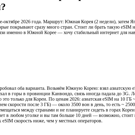
ы?
е-октябре 2026 года. Маршрут: Южная Корея (2 недели), затем 
рые покрывают сразу много стран. Стоит ли брать такую eSIM н
язи именно в Южной Корее — хочу стабильный интернет для нави
робовал оба варианта. Возьмём Южную Корею: взял азиатскую eSIM 
ехал в горы в провинции Канвондо, связь иногда падала до 3G.
 это только для Кореи. По ценам 2026: азиатская eSIM на 10 ГБ 
м скорости после 3 ГБ) — около 3500 вон в день, то есть ~ 2500
емещаться между странами и не планируете сидеть в горах Кореи
т в любом уголке и вы там больше 10 дней — возможно, стоит в
х eSIM скорость ниже, чем у местных операторов.