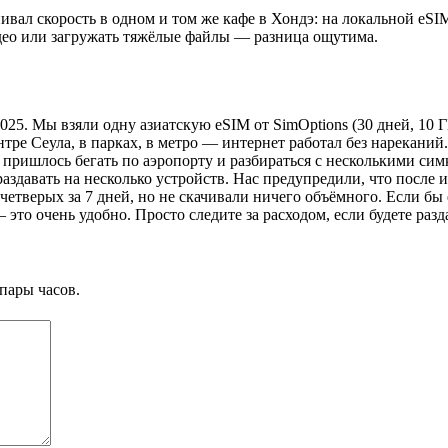
ивал скорость в одном и том же кафе в Хондэ: на локальной eSI
видео или загружать тяжёлые файлы — разница ощутима.
25. Мы взяли одну азиатскую eSIM от SimOptions (30 дней, 10 ГБ
нтре Сеула, в парках, в метро — интернет работал без нареканий
Не пришлось бегать по аэропорту и разбираться с несколькими с
аздавать на несколько устройств. Нас предупредили, что после и
 четверых за 7 дней, но не скачивали ничего объёмного. Если б
это очень удобно. Просто следите за расходом, если будете разд
пары часов.