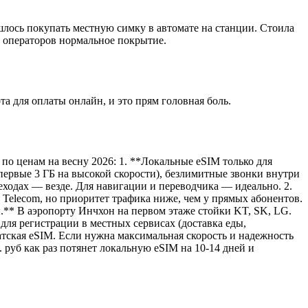
шлось покупать местную симку в автомате на станции. Стоила
их операторов нормальное покрытие.
та для оплаты онлайн, и это прям головная боль.
по ценам на весну 2026: 1. **Локальные eSIM только для
первые 3 ГБ на высокой скорости), безлимитные звонки внутри
реходах — везде. Для навигации и переводчика — идеально. 2.
SK Telecom, но приоритет трафика ниже, чем у прямых абонентов.
ы.** В аэропорту Инчхон на первом этаже стойки KT, SK, LG.
для регистрации в местных сервисах (доставка еды,
атская eSIM. Если нужна максимальная скорость и надежность
 руб как раз потянет локальную eSIM на 10-14 дней и