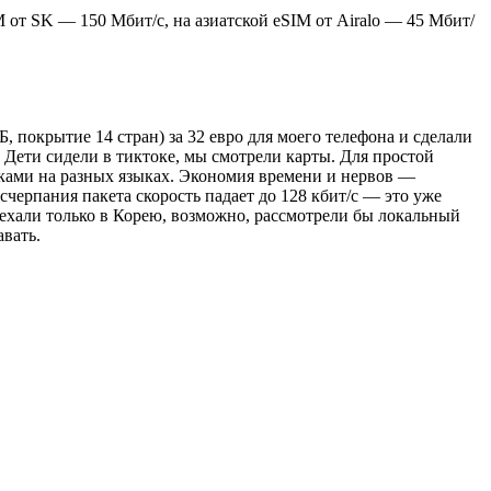
M от SK — 150 Мбит/с, на азиатской eSIM от Airalo — 45 Мбит/
, покрытие 14 стран) за 32 евро для моего телефона и сделали
. Дети сидели в тиктоке, мы смотрели карты. Для простой
имками на разных языках. Экономия времени и нервов —
счерпания пакета скорость падает до 128 кбит/с — это уже
ы ехали только в Корею, возможно, рассмотрели бы локальный
авать.