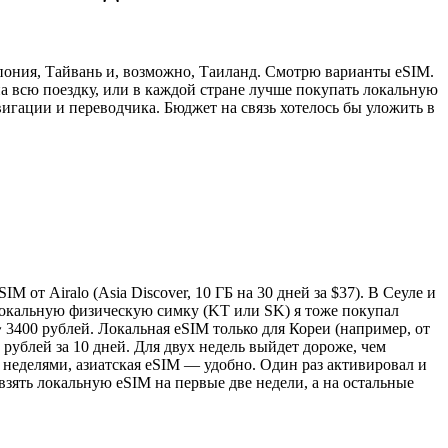
Япония, Тайвань и, возможно, Таиланд. Смотрю варианты eSIM.
а всю поездку, или в каждой стране лучше покупать локальную
гации и переводчика. Бюджет на связь хотелось бы уложить в
от Airalo (Asia Discover, 10 ГБ на 30 дней за $37). В Сеуле и
 Локальную физическую симку (KT или SK) я тоже покупал
~ 3400 рублей. Локальная eSIM только для Кореи (например, от
 рублей за 10 дней. Для двух недель выйдет дороже, чем
 неделями, азиатская eSIM — удобно. Один раз активировал и
зять локальную eSIM на первые две недели, а на остальные