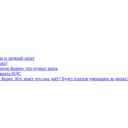
ты и личный опыт
жно?
жную Корею: что нужно знать
зврата НДС
Корее. Кто знает что она даёт? Будет платеж уменьшен за двоих