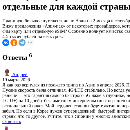
отдельные для каждой стран
Планирую большое путешествие по Азии на 2 месяца в сентябр
Вижу предложения «Азия-пак» от некоторых провайдеров, кото
сим-карту или отдельную eSIM? Особенно волнует качество св
4-5 тысяч рублей на весь срок.
6
Ответы
Андрей
19 марта 2026
Я как раз вернулся из похожего трипа по Азии в апреле 2026. П
Пусане скорость была отличная, 4G/LTE стабильно. Но когда у
раньше — это гарантия самого быстрого 5G даже в глубинке, но
LG U+) на 10 дней с безлимитным интернетом (но с ограничение
региональный пакет. Мой вердикт: если вы будете активно пер
забыл. Но если в Корее нужен супернадежный, быстрый интерне
страны что-то другое. Учтите, что в Японии у многих азиатски
Ответить