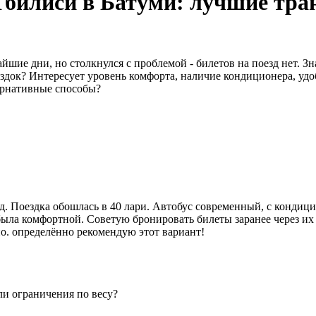
Тбилиси в Батуми: лучшие тр
ие дни, но столкнулся с проблемой - билетов на поезд нет. Знаю
ездок? Интересует уровень комфорта, наличие кондиционера, удо
тернативные способы?
ад. Поездка обошлась в 40 лари. Автобус современный, с кондиц
 была комфортной. Советую бронировать билеты заранее через их
но. определённо рекомендую этот вариант!
ли ограничения по весу?