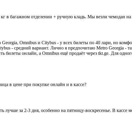
 в багажном отделении + ручную кладь. Мы везли чемодан на 2
Georgia, Omnibus и Citybus - у всех билеты по 40 лари, но комф
ybus - средний вариант. Лично я предпочитаю Metro Georgia - т
 билеты онлайн, а Omnibus ещё продаёт через tkt.ge. Для одног
ица в цене при покупке онлайн и в кассе?
учше за 2-3 дня, особенно на пятницу-воскресенье. В кассе мо