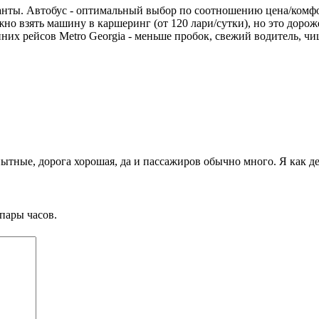
ианты. Автобус - оптимальный выбор по соотношению цена/комфо
но взять машину в каршеринг (от 120 лари/сутки), но это дороже
их рейсов Metro Georgia - меньше пробок, свежий водитель, чищ
ные, дорога хорошая, да и пассажиров обычно много. Я как д
пары часов.