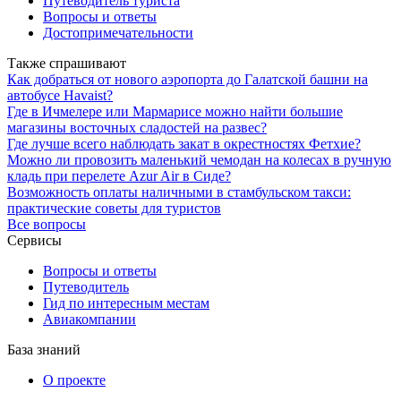
Путеводитель туриста
Вопросы и ответы
Достопримечательности
Также спрашивают
Как добраться от нового аэропорта до Галатской башни на
автобусе Havaist?
Где в Ичмелере или Мармарисе можно найти большие
магазины восточных сладостей на развес?
Где лучше всего наблюдать закат в окрестностях Фетхие?
Можно ли провозить маленький чемодан на колесах в ручную
кладь при перелете Azur Air в Сиде?
Возможность оплаты наличными в стамбульском такси:
практические советы для туристов
Все вопросы
Сервисы
Вопросы и ответы
Путеводитель
Гид по интересным местам
Авиакомпании
База знаний
О проекте