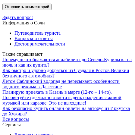
Задать вопрос!
Информация о Сочи
Путеводитель туриста
Вопросы и ответы
Достопримечательности
Также спрашивают
Почему не отображаются авиабилеты до Северо-Курильска на
июль и как их купить?
Как быстро и удобно добраться из Суздаля в Ростов Великий
без личного автомобиля?
Летом Саблинский водопад не пересыхает: особенности
водного режима в Дагестане
Планирую приехать в Казань в марте (12-го – 14-го).
Посоветуйте где можно отметить день рождения с живой
музыкой или караоке. Это не выходные!
Как безопасно купить онлайн билеты на автобус из Иркутска
до Хужира?
Все вопросы
Сервисы
Вопросы и ответы