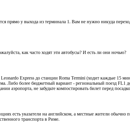
я прямо у выхода из терминала 1. Вам не нужно никуда переход
луйста, как часто ходят эти автобусы? И есть ли они ночью?
onardo Express до станции Roma Termini (ходит каждые 15 минут
има. Либо более бюджетный вариант - региональный поезд FL1 до 
ании аэропорта, не забудьте компостировать билет перед посадк
циях есть указатели на английском, а местные жители обычно п
ственного транспорта в Риме.