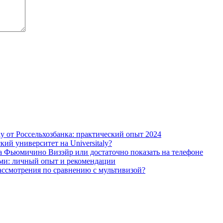
y от Россельхозбанка: практический опыт 2024
ий университет на Universitaly?
а Фьюмичино Визэйр или достаточно показать на телефоне
ами: личный опыт и рекомендации
рассмотрения по сравнению с мультивизой?