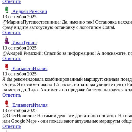
Ответить
Андрей Римский
13 сентября 2025
@МаринаПутешественница: Да, именно так! Остановка находитс
сразу видите автобусную остановку с логотипом Cotral.
Ответить
ИванТурист
13 сентября 2025
@Андрей Римский: Спасибо за информацию! А подскажите, пожа
Ответить
ЕлизаветаИталия
13 сентября 2025
Я бы рекомендовала комбинированный маршрут: сначала поезд Le
Остия. Это займет около 1,5 часов, но зато вы увидите центр Р
на метро до Лидо. Автоматы по продаже билетов находятся в зд
Ответить
ЕлизаветаИталия
13 сентября 2025
@ОлегНовичок: На самом деле все достаточно понятно. На стан
или Google Maps - они показывают актуальные маршруты обще
Ответить