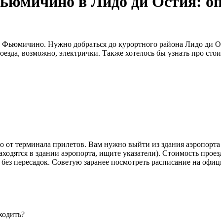
 Фьюмичино в Лидо ди Остия: 
у Фьюмичино. Нужно добраться до курортного района Лидо ди Ос
езда, возможно, электрички. Также хотелось бы узнать про стоим
мо от терминала прилетов. Вам нужно выйти из здания аэропорта
находятся в здании аэропорта, ищите указатели). Стоимость проез
без пересадок. Советую заранее посмотреть расписание на офици
ходить?