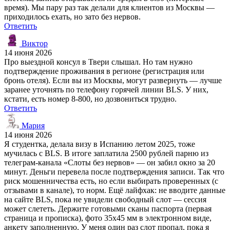
время). Мы пару раз так делали для клиентов из Москвы —
приходилось ехать, но зато без нервов.
Ответить
Виктор
14 июня 2026
Про выездной консул в Твери слышал. Но там нужно
подтверждение проживания в регионе (регистрация или
бронь отеля). Если вы из Москвы, могут развернуть — лучше
заранее уточнять по телефону горячей линии BLS. У них,
кстати, есть номер 8-800, но дозвониться трудно.
Ответить
Мария
14 июня 2026
Я студентка, делала визу в Испанию летом 2025, тоже
мучилась с BLS. В итоге заплатила 2500 рублей парню из
телеграм-канала «Слоты без нервов» — он забил окно за 20
минут. Деньги перевела после подтверждения записи. Так что
риск мошенничества есть, но если выбирать проверенных (с
отзывами в канале), то норм. Ещё лайфхак: не вводите данные
на сайте BLS, пока не увидели свободный слот — сессия
может слететь. Держите готовыми сканы паспорта (первая
страница и прописка), фото 35х45 мм в электронном виде,
анкету заполненную. У меня один раз слот пропал, пока я