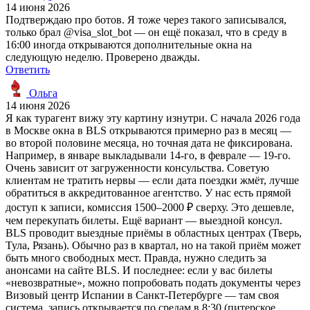
14 июня 2026
Подтверждаю про ботов. Я тоже через такого записывался,
только брал @visa_slot_bot — он ещё показал, что в среду в
16:00 иногда открываются дополнительные окна на
следующую неделю. Проверено дважды.
Ответить
Ольга
14 июня 2026
Я как турагент вижу эту картину изнутри. С начала 2026 года
в Москве окна в BLS открываются примерно раз в месяц —
во второй половине месяца, но точная дата не фиксирована.
Например, в январе выкладывали 14-го, в феврале — 19-го.
Очень зависит от загруженности консульства. Советую
клиентам не тратить нервы — если дата поездки жмёт, лучше
обратиться в аккредитованное агентство. У нас есть прямой
доступ к записи, комиссия 1500–2000 ₽ сверху. Это дешевле,
чем перекупать билеты. Ещё вариант — выездной консул.
BLS проводит выездные приёмы в областных центрах (Тверь,
Тула, Рязань). Обычно раз в квартал, но на такой приём может
быть много свободных мест. Правда, нужно следить за
анонсами на сайте BLS. И последнее: если у вас билеты
«невозвратные», можно попробовать подать документы через
Визовый центр Испании в Санкт-Петербурге — там своя
система, запись открывается по средам в 8:30 (питерское