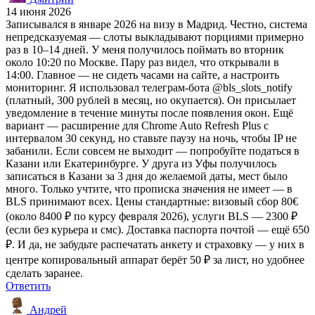
14 июня 2026
Записывался в январе 2026 на визу в Мадрид. Честно, система
непредсказуемая — слоты выкладывают порциями примерно
раз в 10–14 дней. У меня получилось поймать во вторник
около 10:20 по Москве. Пару раз видел, что открывали в
14:00. Главное — не сидеть часами на сайте, а настроить
мониторинг. Я использовал телеграм-бота @bls_slots_notify
(платный, 300 рублей в месяц, но окупается). Он присылает
уведомление в течение минуты после появления окон. Ещё
вариант — расширение для Chrome Auto Refresh Plus с
интервалом 30 секунд, но ставьте паузу на ночь, чтобы IP не
забанили. Если совсем не выходит — попробуйте податься в
Казани или Екатеринбурге. У друга из Уфы получилось
записаться в Казани за 3 дня до желаемой даты, мест было
много. Только учтите, что прописка значения не имеет — в
BLS принимают всех. Цены стандартные: визовый сбор 80€
(около 8400 ₽ по курсу февраля 2026), услуги BLS — 2300 ₽
(если без курьера и смс). Доставка паспорта почтой — ещё 650
₽. И да, не забудьте распечатать анкету и страховку — у них в
центре копировальный аппарат берёт 50 ₽ за лист, но удобнее
сделать заранее.
Ответить
Андрей