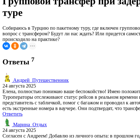
Групповой трансфер при заде
туре
Собираюсь в Турцию по пакетному туру, где включен групповой
вопрос с трансфером? Будут ли нас ждать? Или придется самос
происходило на практике?
7
Ответы
Андрей_Путешественник
24 августа 2025
Елена, полностью понимаю ваше беспокойство! Имею положител
Туроператоры отслеживают статус рейсов в реальном времени и
представитель с табличкой, помог с багажом и проводил к авт
есть экстренные номера в ваучере. Они подтвердят, что трансф
Ответить
Марина_Отдых
24 августа 2025
Согласен с Андреем! Добавлю из личного опыта: в прошлом год