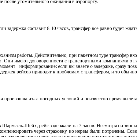
ие после утомительного ожидания в аэропорту.
и задержка составит 8-10 часов, трансфер все равно будет ждат
механизм работы. Действительно, при пакетном туре трансфер вх
и. Они имеют договоренности с транспортными компаниями о гиб
момент - информирование: если вы знаете о задержке, сразу по
адержек рейсов приводят к проблемам с трансфером, и то обычно
ка произошла из-за погодных условий и неизвестно время вылет
 Шарм-эль-Шейх, рейс задержали на 7 часов. Несмотря на звонки
ось компенсировать через страховку, но нервы были потрачены. С
все туроператоры одинаково ответственно подходят к организа