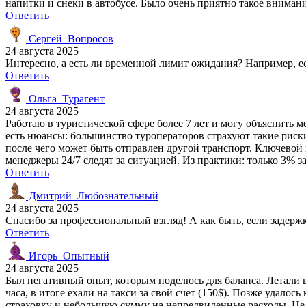
напитки и снеки в автобусе. Было очень приятно такое вниман
Ответить
Сергей_Вопросов
24 августа 2025
Интересно, а есть ли временной лимит ожидания? Например, есл
Ответить
Ольга_Турагент
24 августа 2025
Работаю в туристической сфере более 7 лет и могу объяснить 
есть нюансы: большинство туроператоров страхуют такие риск
после чего может быть отправлен другой транспорт. Ключевой 
менеджеры 24/7 следят за ситуацией. Из практики: только 3% з
Ответить
Дмитрий_Любознательный
24 августа 2025
Спасибо за профессиональный взгляд! А как быть, если задерж
Ответить
Игорь_Опытный
24 августа 2025
Был негативный опыт, которым поделюсь для баланса. Летали в
часа, в итоге ехали на такси за свой счет (150$). Позже удал
страховку и небольшую сумму на непредвиденные расходы. Не 