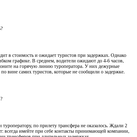
ь?
одит в стоимость и ожидает туристов при задержках. Однако
ком графике. В среднем, водители ожидают до 4-6 часов,
звоните на горячую линию туроператора. У них дежурные
 по вине самих туристов, которые не сообщили о задержке.
а?
 туроператору, по прилету трансфера не оказалось. Ждали 2
овет: всегда имейте при себе контакты принимающей компании,
ции трансферов при длительных задержках.