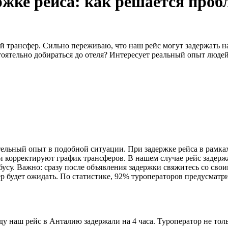
ржке рейса: как решается проб
 трансфер. Сильно переживаю, что наш рейс могут задержать на
тоятельно добираться до отеля? Интересует реальный опыт людей
ьный опыт в подобной ситуации. При задержке рейса в рамках 
 корректируют график трансферов. В нашем случае рейс задержа
обусу. Важно: сразу после объявления задержки свяжитесь со с
ер будет ожидать. По статистике, 92% туроператоров предусматр
у наш рейс в Анталию задержали на 4 часа. Туроператор не тол