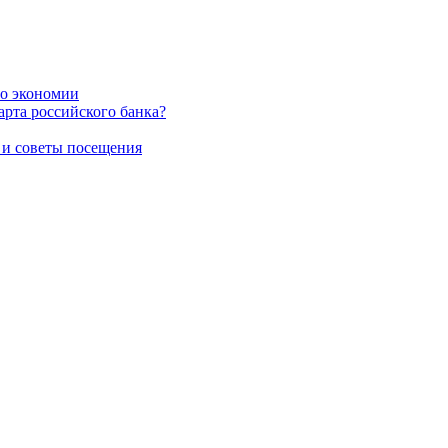
по экономии
карта российского банка?
 и советы посещения